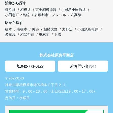
沿線から探す
横浜線
相模線
京王相模原線
小田急小田原線
小田急江ノ島線
多摩都市モノレール
八高線
駅から探す
橋本
南橋本
矢部
相模大野
淵野辺
小田急相模原
多摩境
相武台前
東林間
上溝
株式会社原良平商店
042-771-0127
お問い合わせ
〒252-0143
神奈川県相模原市緑区橋本２丁目２-１
営業時間：
9：00～18：00（土日祝日は9：00～17：00）
定休日：
水曜日