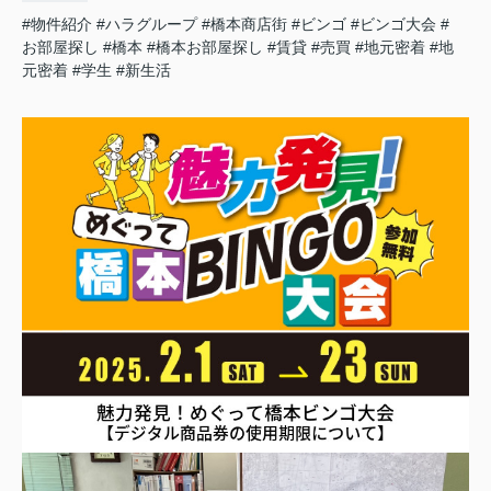
#物件紹介
#ハラグループ
#橋本商店街
#ビンゴ
#ビンゴ大会
#
お部屋探し
#橋本
#橋本お部屋探し
#賃貸
#売買
#地元密着
#地
元密着
#学生
#新生活