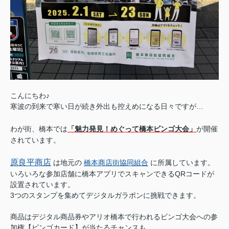
こんにちわ♪
寒波の到来で寒い日が続き外出も控えめになる日々ですが…
わが街、橋本では
「魅力発見！めぐって橋本ビンゴ大会
」
が開催
されています。
原良平商店
は地元の
橋本商店街協同組合
に所属しています。
いろいろな参加店舗に橋本アプリでスキャンできるQRコードが
設置されています。
3つのスタンプを集めてデジタルガラポンに挑戦できます。
商品はデジタル商品券やアリオ橋本で行われるビンゴ大会への参
加権【ビンゴカード】が当たるチャンスも。