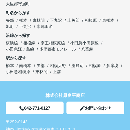
大里郡寄居町
町名から探す
矢部
橋本
東林間
下九沢
上矢部
相模原
東橋本
旭町
下九沢
水郷田名
沿線から探す
横浜線
相模線
京王相模原線
小田急小田原線
小田急江ノ島線
多摩都市モノレール
八高線
駅から探す
橋本
南橋本
矢部
相模大野
淵野辺
相模原
多摩境
小田急相模原
東林間
上溝
株式会社原良平商店
042-771-0127
お問い合わせ
〒252-0143
神奈川県相模原市緑区橋本２丁目２-１