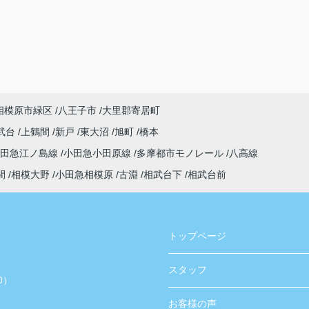
相模原市緑区
八王子市
大里郡寄居町
武台
上鶴間
新戸
東大沼
旭町
橋本
小田急江ノ島線
小田急小田原線
多摩都市モノレール
八高線
間
相模大野
小田急相模原
古淵
相武台下
相武台前
トップページ
スタッフ
0）
お客様の声