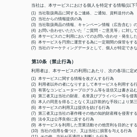
当社は、本サービスにおける個人を特定する情報(以下
(1) 当社取扱商品に関するご連絡、ご通知、資料送付の為
(2) 当社からの情報提供の為
(3) 当社取扱商品の情報、キャンペーン情報（広告含む）
(4) お問い合わせいただいた「ご質問・ご意見等」に対
(5) 本サービスのご利用においてのお問い合わせ・発生
(6) 本サービスを円滑に運営する為に一定期間の保管をす
(7) 当社のマーケティングデータとして、個人が特定でき
第10条（禁止行為）
利用者は、本サービスの利用にあたり、次の各項に定
(1) 本サービスに関する情報を改ざんする行為
(2) 利用者以外の者になりすまして本サービスを利用する
(3) 有害なコンピュータープログラム等を送信又は書き込
(4) 第三者又は当社の財産、名誉及びプライバシー等を侵
(5) 本人の同意を得ることなく又は詐欺的な手段により
(6) 本サービスの利用又は提供を妨げる行為
(7) 第三者又は当社の著作権その他の知的財産権を侵害す
(8) 法令又は公序良俗に反する行為
(9) 本サービスを利用した営業活動その他営利を目的とす
(10) 当社の信用を傷つけ、又は当社に損害を与える行為
(11) その他、当社が不適切と判断した行為