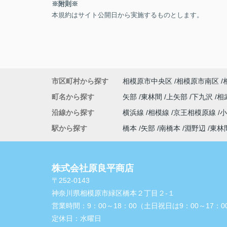
※附則※
本規約はサイト公開日から実施するものとします。
市区町村から探す
相模原市中央区
相模原市南区
町名から探す
矢部
東林間
上矢部
下九沢
相
沿線から探す
横浜線
相模線
京王相模原線
駅から探す
橋本
矢部
南橋本
淵野辺
東林
株式会社原良平商店
〒252-0143
神奈川県相模原市緑区橋本２丁目２-１
営業時間：
9：00～18：00（土日祝日は9：00～17：0
定休日：
水曜日