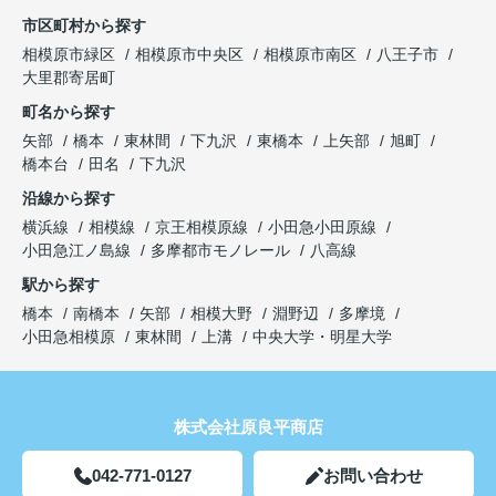
市区町村から探す
相模原市緑区
相模原市中央区
相模原市南区
八王子市
大里郡寄居町
町名から探す
矢部
橋本
東林間
下九沢
東橋本
上矢部
旭町
橋本台
田名
下九沢
沿線から探す
横浜線
相模線
京王相模原線
小田急小田原線
小田急江ノ島線
多摩都市モノレール
八高線
駅から探す
橋本
南橋本
矢部
相模大野
淵野辺
多摩境
小田急相模原
東林間
上溝
中央大学・明星大学
株式会社原良平商店
042-771-0127
お問い合わせ