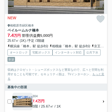
NEW
相模原市緑区橋本
ベイルームルナ橋本
7.4
万円
管理/共益費5,000円
25.67㎡ (1K) /予定 /3階建
横浜線「橋本」駅 徒歩8分
相模線「橋本」駅 徒歩8分
京王相模原線「橋本」駅 徒歩8分
オートロック
宅配ボックス
インターネット対応
公共下水
新築
収納はクロゼット・シューズボックスなど豊富なので、広々と空間を利
用することも可能です。セキュリティ面は、TVインターホン...
もっと見
る
募集中の部屋
304
7.4万円
3階 / 25.67㎡ / 1K