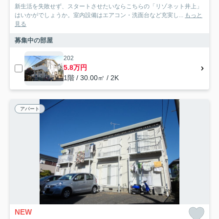
新生活を失敗せず、スタートさせたいならこちらの「リゾネット井上」
はいかがでしょうか。室内設備はエアコン・洗面台など充実し...
もっと
見る
募集中の部屋
202
5.8万円
1階 / 30.00㎡ / 2K
アパート
NEW