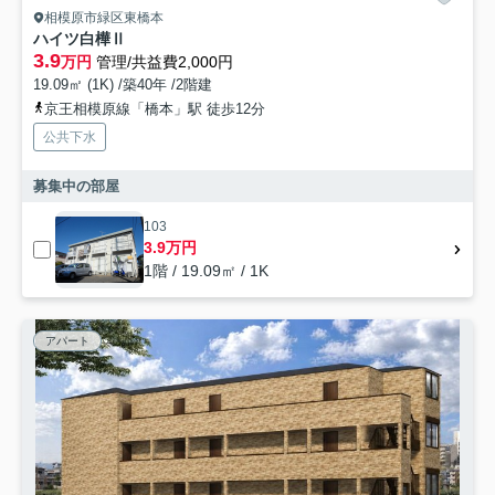
相模原市緑区東橋本
ハイツ白樺Ⅱ
3.9
万円
管理/共益費2,000円
19.09㎡ (1K) /築40年 /2階建
京王相模原線「橋本」駅 徒歩12分
公共下水
募集中の部屋
103
3.9万円
1階 / 19.09㎡ / 1K
アパート