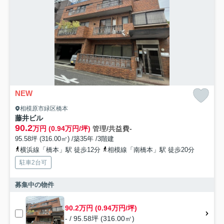
NEW
相模原市緑区橋本
藤井ビル
90.2
万円 (0.94万円/坪)
管理/共益費-
95.58坪 (316.00㎡) /築35年 /3階建
横浜線「橋本」駅 徒歩12分
相模線「南橋本」駅 徒歩20分
駐車2台可
募集中の物件
90.2万円 (0.94万円/坪)
- / 95.58坪 (316.00㎡)