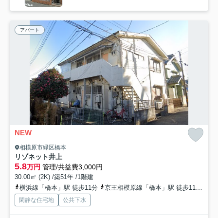
アパート
NEW
相模原市緑区橋本
リゾネット井上
5.8
万円
管理/共益費3,000円
30.00㎡ (2K) /築51年 /1階建
横浜線「橋本」駅 徒歩11分
京王相模原線「橋本」駅 徒歩11分
京
閑静な住宅地
公共下水