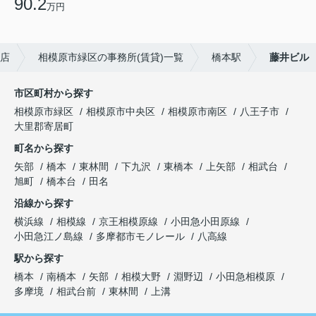
90.2
万円
店
相模原市緑区の事務所(賃貸)一覧
橋本駅
藤井ビル
市区町村から探す
相模原市緑区
相模原市中央区
相模原市南区
八王子市
大里郡寄居町
町名から探す
矢部
橋本
東林間
下九沢
東橋本
上矢部
相武台
旭町
橋本台
田名
沿線から探す
横浜線
相模線
京王相模原線
小田急小田原線
小田急江ノ島線
多摩都市モノレール
八高線
駅から探す
橋本
南橋本
矢部
相模大野
淵野辺
小田急相模原
多摩境
相武台前
東林間
上溝