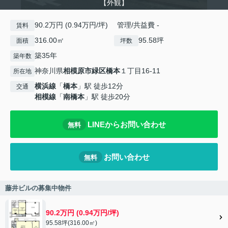
【外観】
90.2万円 (0.94万円/坪) 管理/共益費 -
賃料
316.00㎡
95.58坪
面積
坪数
築35年
築年数
神奈川県
相模原市緑区
橋本
１丁目16-11
所在地
横浜線
「
橋本
」駅 徒歩12分
交通
相模線
「
南橋本
」駅 徒歩20分
LINEからお問い合わせ
無料
お問い合わせ
無料
藤井ビルの募集中物件
90.2万円 (0.94万円/坪)
95.58坪(316.00㎡)