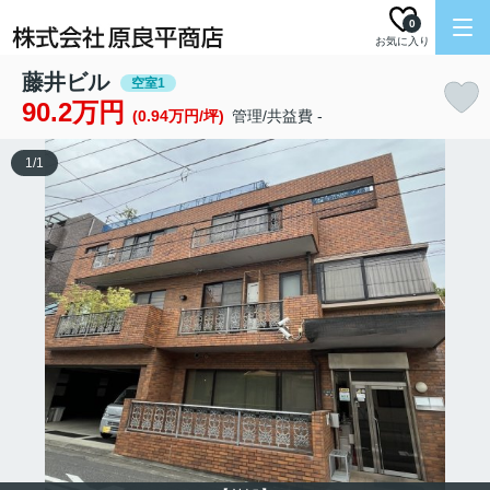
0
お気に入り
藤井ビル
空室1
90.2万円
(0.94万円/坪)
管理/共益費 -
1
/
1