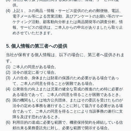
供。
(4) 上記１、３の商品・情報・サービス提供のための郵便物、電話、
電子メール等による営業活動、及びアンケートのお願い等のマー
ケティング活動、顧客動向分析または商品開発等の調査分析。情
報、サービスの提供は、ご本人からの申出がありましたら取り止
めさせていただきます。
5. 個人情報の第三者への提供
当社が保有する個人情報は、以下の場合に、第三者へ提供されま
す。
(1) ご本人の同意がある場合。
(2) 法令の規定に基づく場合。
(3) 人の生命、身体または財産の保護のため必要がある場合であっ
て、ご本人の同意を得ることが困難である場合。
(4) 公衆衛生の向上または児童の健全な育成の推進のため特に必要が
ある場合であって、ご本人の同意を得ることが困難であるとき。
(5) 国の機関もしくは地方公共団体、またはその委託を受けたものが
法令の定める事務を遂行することに対して協力する必要がある場
合であって、ご本人の同意を得ることにより当該事務の遂行に支
障を及ぼす恐れがあるとき。
(6) 利用目的の達成に必要な範囲で、機密保持契約を締結している信
頼出来る業務委託先に対し、必要な範囲で開示する場合。