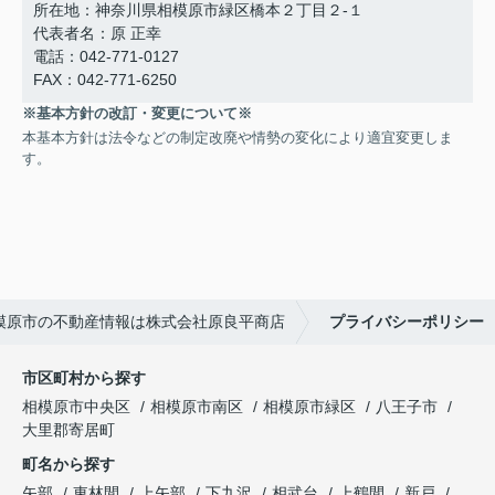
所在地：神奈川県相模原市緑区橋本２丁目２-１
代表者名：原 正幸
電話：042-771-0127
FAX：042-771-6250
※基本方針の改訂・変更について※
本基本方針は法令などの制定改廃や情勢の変化により適宜変更しま
す。
模原市の不動産情報は株式会社原良平商店
プライバシーポリシー
市区町村から探す
相模原市中央区
相模原市南区
相模原市緑区
八王子市
大里郡寄居町
町名から探す
矢部
東林間
上矢部
下九沢
相武台
上鶴間
新戸