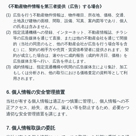
《不動産物件情報を第三者提供（広告）する場合》
(1) 広告を行う不動産物件情報は、物件種目、所在地、価格、交通、
土地及び建物の面積、間取、設備、写真、案内図等であり、個人
の氏名は含みません。
(2) 指定流通機構への登録、インターネット、不動産情報誌、チラシ
等の広告媒体を通じて直接、または他の不動産会社を通じて間接
的（当社の同意のもと、他の不動産会社が広告を行う場合等を含
む）に、契約の相手方や売買・賃貸借希望者に提供されます。 契
約が成立した場合は、速やかに成約報告（成約年月日、価格）を
広告媒体主等へ行い、広告を停止します。
(3) 成約情報は、指定流通機構や民間の広告媒体主により集計、加工
もしくは分析され、他の取引における価格査定の資料等として利
用されます。
6. 個人情報の安全管理措置
当社が有する個人情報は適正かつ慎重に管理し、個人情報への不
正アクセス、紛失、改ざん、漏えい等を防止するため、必要かつ
適切な安全管理措置を講じます。
7. 個人情報取扱の委託