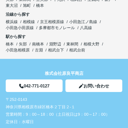
東大沼
旭町
橋本
沿線から探す
横浜線
相模線
京王相模原線
小田急江ノ島線
小田急小田原線
多摩都市モノレール
八高線
駅から探す
橋本
矢部
南橋本
淵野辺
東林間
相模大野
小田急相模原
古淵
相武台下
相武台前
株式会社原良平商店
042-771-0127
お問い合わせ
〒252-0143
神奈川県相模原市緑区橋本２丁目２-１
営業時間：
9：00～18：00（土日祝日は9：00～17：00）
定休日：
水曜日