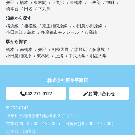
矢部
橋本
東林間
下九沢
東橋本
上矢部
旭町
橋本台
田名
下九沢
沿線から探す
横浜線
相模線
京王相模原線
小田急小田原線
小田急江ノ島線
多摩都市モノレール
八高線
駅から探す
橋本
南橋本
矢部
相模大野
淵野辺
多摩境
小田急相模原
東林間
上溝
中央大学・明星大学
株式会社原良平商店
042-771-0127
お問い合わせ
〒252-0143
神奈川県相模原市緑区橋本２丁目２-１
営業時間：
9：00～18：00（土日祝日は9：00～17：00）
定休日：
水曜日