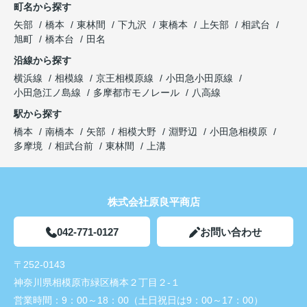
町名から探す
矢部
橋本
東林間
下九沢
東橋本
上矢部
相武台
旭町
橋本台
田名
沿線から探す
横浜線
相模線
京王相模原線
小田急小田原線
小田急江ノ島線
多摩都市モノレール
八高線
駅から探す
橋本
南橋本
矢部
相模大野
淵野辺
小田急相模原
多摩境
相武台前
東林間
上溝
株式会社原良平商店
042-771-0127
お問い合わせ
〒252-0143
神奈川県相模原市緑区橋本２丁目２-１
営業時間：
9：00～18：00（土日祝日は9：00～17：00）