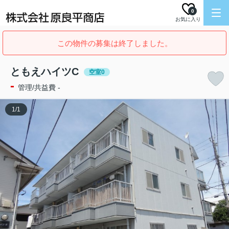
0
お気に入り
この物件の募集は終了しました。
ともえハイツC
空室0
-
管理/共益費 -
1
/
1