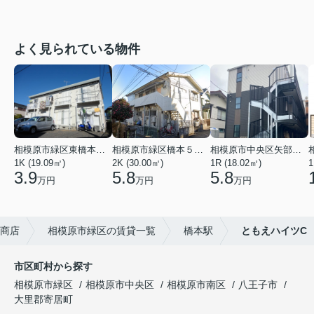
よく見られている物件
相模原市緑区東橋本３丁目
相模原市緑区橋本５丁目
相模原市中央区矢部１丁目
1K (19.09㎡)
2K (30.00㎡)
1R (18.02㎡)
1
3.9
5.8
5.8
万円
万円
万円
商店
相模原市緑区の賃貸一覧
橋本駅
ともえハイツC
市区町村から探す
相模原市緑区
相模原市中央区
相模原市南区
八王子市
大里郡寄居町