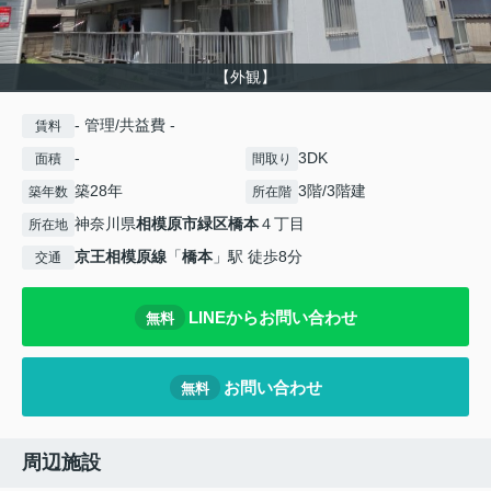
【外観】
- 管理/共益費 -
賃料
-
3DK
面積
間取り
築28年
3階/3階建
築年数
所在階
神奈川県
相模原市緑区
橋本
４丁目
所在地
京王相模原線
「
橋本
」駅 徒歩8分
交通
LINEからお問い合わせ
無料
お問い合わせ
無料
周辺施設