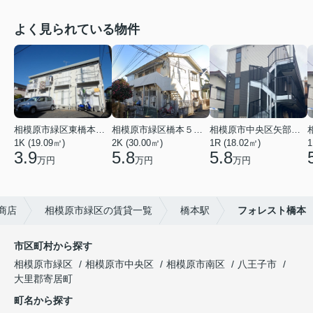
よく見られている物件
相模原市緑区東橋本３丁目
相模原市緑区橋本５丁目
相模原市中央区矢部１丁目
1K (19.09㎡)
2K (30.00㎡)
1R (18.02㎡)
1
3.9
5.8
5.8
万円
万円
万円
商店
相模原市緑区の賃貸一覧
橋本駅
フォレスト橋本
市区町村から探す
相模原市緑区
相模原市中央区
相模原市南区
八王子市
大里郡寄居町
町名から探す