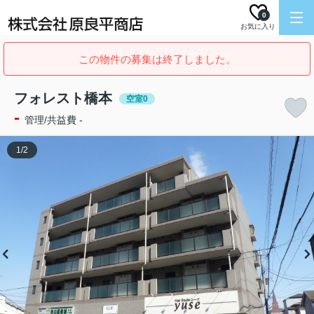
0
お気に入り
この物件の募集は終了しました。
フォレスト橋本
空室0
-
管理/共益費 -
1
/
2