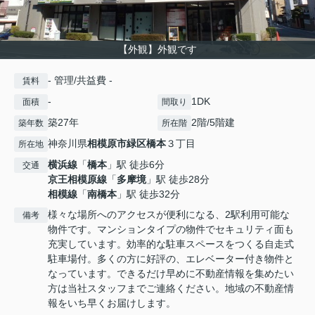
【外観】外観です
- 管理/共益費 -
賃料
-
1DK
面積
間取り
築27年
2階/5階建
築年数
所在階
神奈川県
相模原市緑区
橋本
３丁目
所在地
横浜線
「
橋本
」駅 徒歩6分
交通
京王相模原線
「
多摩境
」駅 徒歩28分
相模線
「
南橋本
」駅 徒歩32分
様々な場所へのアクセスが便利になる、2駅利用可能な
備考
物件です。マンションタイプの物件でセキュリティ面も
充実しています。効率的な駐車スペースをつくる自走式
駐車場付。多くの方に好評の、エレベーター付き物件と
なっています。できるだけ早めに不動産情報を集めたい
方は当社スタッフまでご連絡ください。地域の不動産情
報をいち早くお届けします。