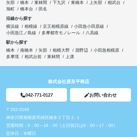
矢部
橋本
東林間
下九沢
東橋本
上矢部
相武台
旭町
橋本台
田名
沿線から探す
横浜線
相模線
京王相模原線
小田急小田原線
小田急江ノ島線
多摩都市モノレール
八高線
駅から探す
橋本
南橋本
矢部
相模大野
淵野辺
小田急相模原
多摩境
相武台前
東林間
上溝
株式会社原良平商店
042-771-0127
お問い合わせ
〒252-0143
神奈川県相模原市緑区橋本２丁目２-１
営業時間：
9：00～18：00（土日祝日は9：00～17：00）
定休日：
水曜日