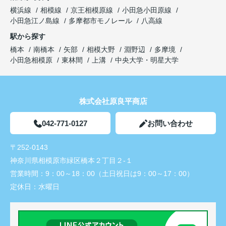
横浜線
相模線
京王相模原線
小田急小田原線
小田急江ノ島線
多摩都市モノレール
八高線
駅から探す
橋本
南橋本
矢部
相模大野
淵野辺
多摩境
小田急相模原
東林間
上溝
中央大学・明星大学
株式会社原良平商店
042-771-0127
お問い合わせ
〒252-0143
神奈川県相模原市緑区橋本２丁目２-１
営業時間：
9：00～18：00（土日祝日は9：00～17：00）
定休日：
水曜日