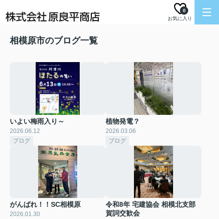
0
お気に入り
相模原市のブログ一覧
いよい梅雨入り～
植物発電？
2026.06.12
2026.03.06
ブログ
ブログ
がんばれ！！SC相模原
令和8年 宅建協会 相模北支部
賀詞交歓会
2026.01.30