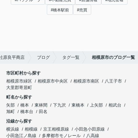
#橋本駅前
#売買
社原良平商店
ブログ
タグ一覧
相模原市のブログ一覧
市区町村から探す
相模原市緑区
相模原市中央区
相模原市南区
八王子市
大里郡寄居町
町名から探す
矢部
橋本
東林間
下九沢
東橋本
上矢部
相武台
旭町
橋本台
田名
沿線から探す
横浜線
相模線
京王相模原線
小田急小田原線
小田急江ノ島線
多摩都市モノレール
八高線