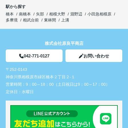
駅から探す
橋本
南橋本
矢部
相模大野
淵野辺
小田急相模原
多摩境
相武台前
東林間
上溝
株式会社原良平商店
042-771-0127
お問い合わせ
〒252-0143
神奈川県相模原市緑区橋本２丁目２-１
営業時間：
9：00～18：00（土日祝日は9：00～17：00）
定休日：
水曜日