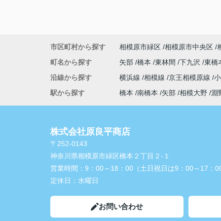
市区町村から探す
相模原市緑区
相模原市中央区
町名から探す
矢部
橋本
東林間
下九沢
東橋
沿線から探す
横浜線
相模線
京王相模原線
駅から探す
橋本
南橋本
矢部
相模大野
淵
株式会社原良平商店
〒252-0143
神奈川県相模原市緑区橋本２丁目２-１
営業時間：
9：00～18：00（土日祝日は9：00～17：0
定休日：
水曜日
お問い合わせ