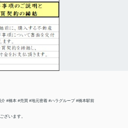
紹介
#橋本
#売買
#地元密着
#ハラグループ
#橋本駅前
ございます。