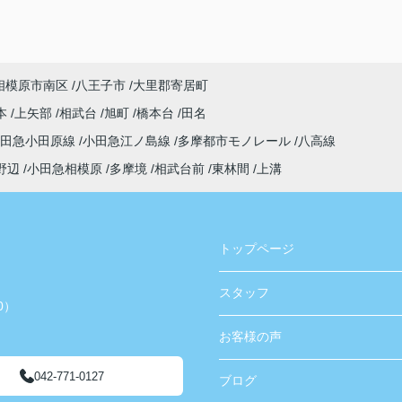
相模原市南区
八王子市
大里郡寄居町
本
上矢部
相武台
旭町
橋本台
田名
小田急小田原線
小田急江ノ島線
多摩都市モノレール
八高線
野辺
小田急相模原
多摩境
相武台前
東林間
上溝
トップページ
スタッフ
0）
お客様の声
042-771-0127
ブログ