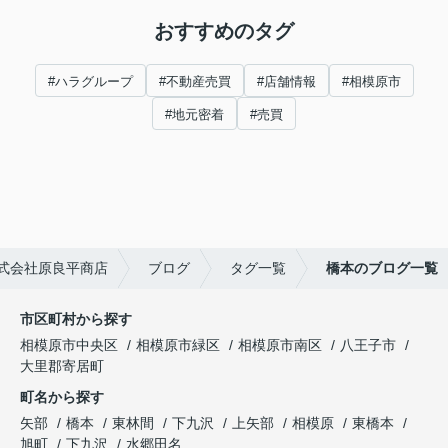
おすすめのタグ
#ハラグループ
#不動産売買
#店舗情報
#相模原市
#地元密着
#売買
式会社原良平商店
ブログ
タグ一覧
橋本のブログ一覧
市区町村から探す
相模原市中央区
相模原市緑区
相模原市南区
八王子市
大里郡寄居町
町名から探す
矢部
橋本
東林間
下九沢
上矢部
相模原
東橋本
旭町
下九沢
水郷田名