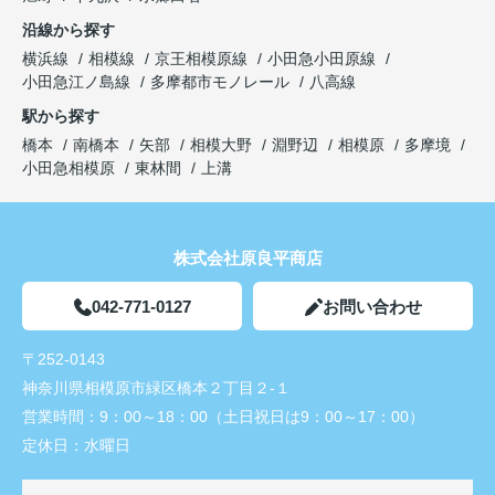
沿線から探す
横浜線
相模線
京王相模原線
小田急小田原線
小田急江ノ島線
多摩都市モノレール
八高線
駅から探す
橋本
南橋本
矢部
相模大野
淵野辺
相模原
多摩境
小田急相模原
東林間
上溝
株式会社原良平商店
042-771-0127
お問い合わせ
〒252-0143
神奈川県相模原市緑区橋本２丁目２-１
営業時間：
9：00～18：00（土日祝日は9：00～17：00）
定休日：
水曜日