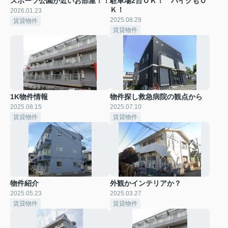
スポーツ公園が近いお部屋！！
駐車場2台ＯＫ！ バイクもＯ
Ｋ！
2026.01.23
2025.08.29
賃貸物件
賃貸物件
1K物件情報
物件探し救急病院の観点から
2025.08.15
2025.07.10
賃貸物件
賃貸物件
物件紹介
外観かインテリアか？
2025.05.23
2025.03.27
賃貸物件
賃貸物件