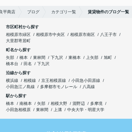
良平商店
ブログ
カテゴリ一覧
賃貸物件のブログ一覧
市区町村から探す
相模原市緑区
相模原市中央区
相模原市南区
八王子市
大里郡寄居町
町名から探す
矢部
橋本
東林間
下九沢
東橋本
上矢部
旭町
橋本台
田名
下九沢
沿線から探す
横浜線
相模線
京王相模原線
小田急小田原線
小田急江ノ島線
多摩都市モノレール
八高線
駅から探す
橋本
南橋本
矢部
相模大野
淵野辺
多摩境
小田急相模原
東林間
上溝
中央大学・明星大学