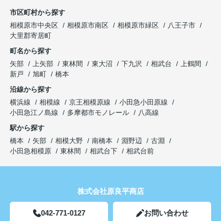
市区町村から探す
相模原市中央区
相模原市南区
相模原市緑区
八王子市
大里郡寄居町
町名から探す
矢部
上矢部
東林間
東大沼
下九沢
相武台
上鶴間
新戸
旭町
橋本
沿線から探す
横浜線
相模線
京王相模原線
小田急小田原線
小田急江ノ島線
多摩都市モノレール
八高線
駅から探す
橋本
矢部
相模大野
南橋本
淵野辺
古淵
小田急相模原
東林間
相武台下
相武台前
株式会社原良平商店
042-771-0127
お問い合わせ