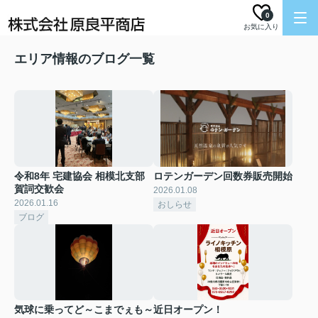
0
お気に入り
エリア情報のブログ一覧
令和8年 宅建協会 相模北支部
ロテンガーデン回数券販売開始
賀詞交歓会
2026.01.08
2026.01.16
おしらせ
ブログ
気球に乗ってど～こまでぇも～
近日オープン！