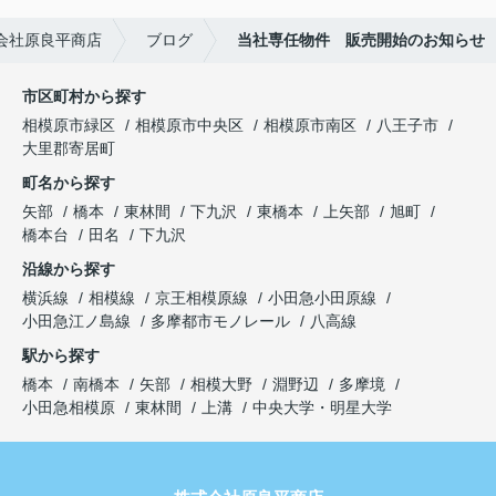
会社原良平商店
ブログ
当社専任物件 販売開始のお知らせ
市区町村から探す
相模原市緑区
相模原市中央区
相模原市南区
八王子市
大里郡寄居町
町名から探す
矢部
橋本
東林間
下九沢
東橋本
上矢部
旭町
橋本台
田名
下九沢
沿線から探す
横浜線
相模線
京王相模原線
小田急小田原線
小田急江ノ島線
多摩都市モノレール
八高線
駅から探す
橋本
南橋本
矢部
相模大野
淵野辺
多摩境
小田急相模原
東林間
上溝
中央大学・明星大学