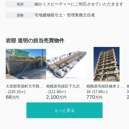
細かくスピーディーにご対応させていただきます
長所
宅地建物取引士・管理業務主任者
資格
岩部 道明の担当売買物件
大里郡寄居町大字西ノ入
相模原市緑区下九沢
相模原市緑区橋本２丁目
- (120.10㎡)
- (111.60㎡)
1K (17.68㎡)
3
68
2,100
770
万円
万円
万円
もっと見る