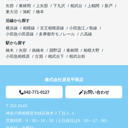
矢部
東林間
上矢部
下九沢
相武台
上鶴間
新戸
東大沼
旭町
橋本
沿線から探す
横浜線
相模線
京王相模原線
小田急江ノ島線
小田急小田原線
多摩都市モノレール
八高線
駅から探す
橋本
矢部
南橋本
淵野辺
東林間
相模大野
小田急相模原
古淵
相武台下
相武台前
株式会社原良平商店
042-771-0127
お問い合わせ
〒252-0143
神奈川県相模原市緑区橋本２丁目２-１
営業時間：
9：00～18：00（土日祝日は9：00～17：00）