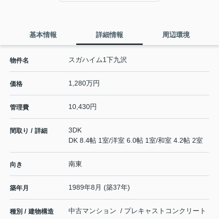
基本情報
詳細情報
周辺環境
スガハイム1下九沢
物件名
1,280万円
価格
10,430円
管理費
3DK
間取り / 詳細
DK 8.4帖 1室
/
洋室 6.0帖 1室
/
和室 4.2帖 2室
南東
向き
1989年8月 (築37年)
築年月
中古マンション / プレキャストコンクリート
種別 / 建物構造