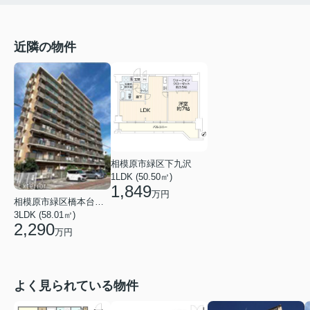
近隣の物件
相模原市緑区下九沢
1LDK (50.50㎡)
1,849
万円
相模原市緑区橋本台１丁目
3LDK (58.01㎡)
2,290
万円
よく見られている物件