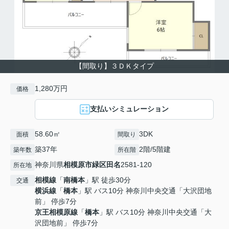
【間取り】３ＤＫタイプ
1,280万円
価格
支払いシミュレーション
58.60㎡
3DK
面積
間取り
築37年
2階/5階建
築年数
所在階
神奈川県
相模原市緑区
田名
2581-120
所在地
相模線
「
南橋本
」駅 徒歩30分
交通
横浜線
「
橋本
」駅 バス10分 神奈川中央交通「大沢団地
前」 停歩7分
京王相模原線
「
橋本
」駅 バス10分 神奈川中央交通「大
沢団地前」 停歩7分