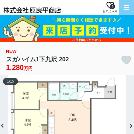
0
お気に入り
NEW
スガハイム1下九沢 202
1,280
万円
1
/
15