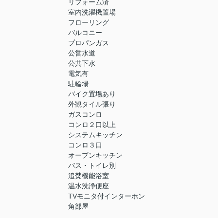
リフォーム済
室内洗濯機置場
フローリング
バルコニー
プロパンガス
公営水道
公共下水
電気有
駐輪場
バイク置場あり
外観タイル張り
ガスコンロ
コンロ２口以上
システムキッチン
コンロ３口
オープンキッチン
バス・トイレ別
追焚機能浴室
温水洗浄便座
TVモニタ付インターホン
角部屋