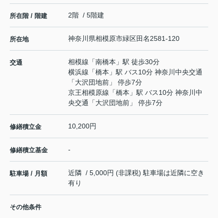
2階 / 5階建
所在階 / 階建
神奈川県
相模原市緑区
田名
2581-120
所在地
相模線
「
南橋本
」駅 徒歩30分
交通
横浜線
「
橋本
」駅 バス10分 神奈川中央交通
「大沢団地前」 停歩7分
京王相模原線
「
橋本
」駅 バス10分 神奈川中
央交通「大沢団地前」 停歩7分
10,200円
修繕積立金
-
修繕積立基金
近隣 / 5,000円 (非課税) 駐車場は近隣に空き
駐車場 / 月額
有り
その他条件