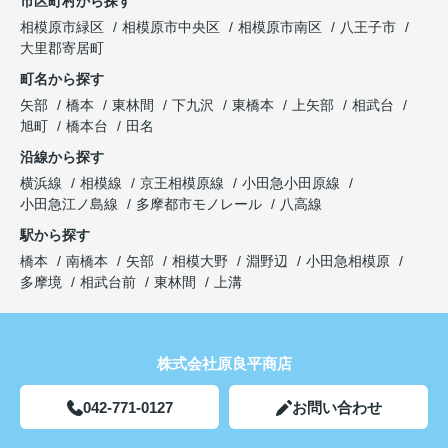
市区町村から探す
相模原市緑区
相模原市中央区
相模原市南区
八王子市
大里郡寄居町
町名から探す
矢部
橋本
東林間
下九沢
東橋本
上矢部
相武台
旭町
橋本台
田名
沿線から探す
横浜線
相模線
京王相模原線
小田急小田原線
小田急江ノ島線
多摩都市モノレール
八高線
駅から探す
橋本
南橋本
矢部
相模大野
淵野辺
小田急相模原
多摩境
相武台前
東林間
上溝
株式会社原良平商店
042-771-0127
お問い合わせ