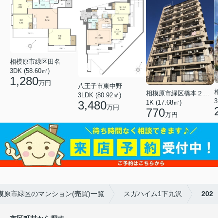
相模原市緑区田名
3DK (58.60㎡)
1,280
万円
八王子市東中野
相模原市緑区橋本２丁目
3LDK (80.92㎡)
3
1K (17.68㎡)
3,480
万円
770
万円
模原市緑区のマンション(売買)一覧
スガハイム1下九沢
202