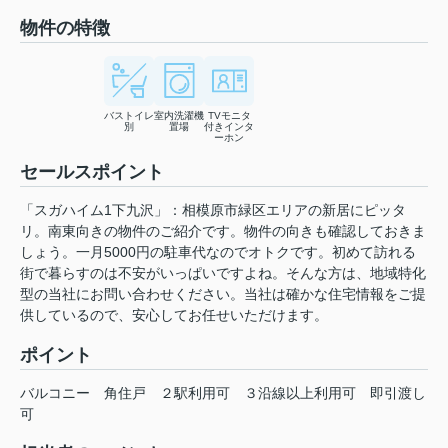
物件の特徴
バストイレ
室内洗濯機
TVモニタ
別
置場
付きインタ
ーホン
セールスポイント
「スガハイム1下九沢」：相模原市緑区エリアの新居にピッタ
リ。南東向きの物件のご紹介です。物件の向きも確認しておきま
しょう。一月5000円の駐車代なのでオトクです。初めて訪れる
街で暮らすのは不安がいっぱいですよね。そんな方は、地域特化
型の当社にお問い合わせください。当社は確かな住宅情報をご提
供しているので、安心してお任せいただけます。
ポイント
バルコニー
角住戸
２駅利用可
３沿線以上利用可
即引渡し
可