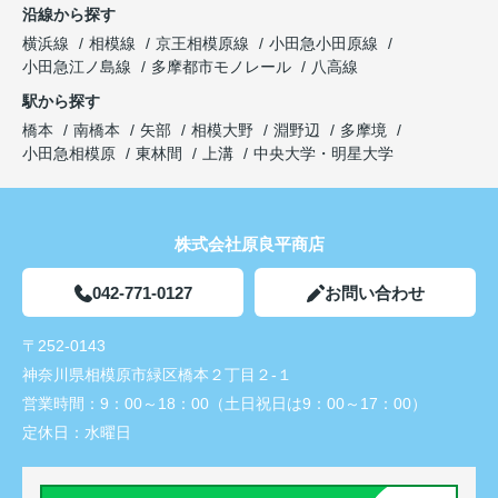
沿線から探す
横浜線
相模線
京王相模原線
小田急小田原線
小田急江ノ島線
多摩都市モノレール
八高線
駅から探す
橋本
南橋本
矢部
相模大野
淵野辺
多摩境
小田急相模原
東林間
上溝
中央大学・明星大学
株式会社原良平商店
042-771-0127
お問い合わせ
〒252-0143
神奈川県相模原市緑区橋本２丁目２-１
営業時間：
9：00～18：00（土日祝日は9：00～17：00）
定休日：
水曜日