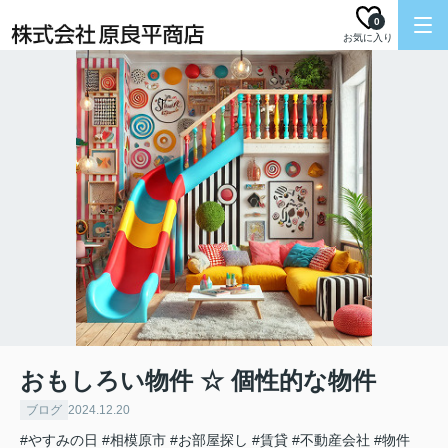
0
お気に入り
おもしろい物件 ☆ 個性的な物件
ブログ
2024.12.20
#やすみの日
#相模原市
#お部屋探し
#賃貸
#不動産会社
#物件