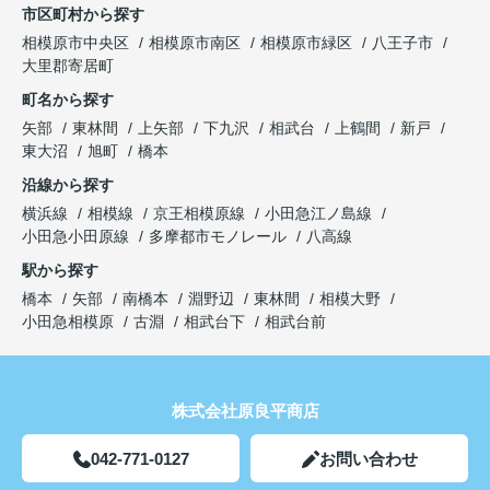
市区町村から探す
相模原市中央区
相模原市南区
相模原市緑区
八王子市
大里郡寄居町
町名から探す
矢部
東林間
上矢部
下九沢
相武台
上鶴間
新戸
東大沼
旭町
橋本
沿線から探す
横浜線
相模線
京王相模原線
小田急江ノ島線
小田急小田原線
多摩都市モノレール
八高線
駅から探す
橋本
矢部
南橋本
淵野辺
東林間
相模大野
小田急相模原
古淵
相武台下
相武台前
株式会社原良平商店
042-771-0127
お問い合わせ