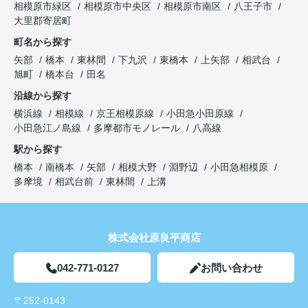
相模原市緑区
相模原市中央区
相模原市南区
八王子市
大里郡寄居町
町名から探す
矢部
橋本
東林間
下九沢
東橋本
上矢部
相武台
旭町
橋本台
田名
沿線から探す
横浜線
相模線
京王相模原線
小田急小田原線
小田急江ノ島線
多摩都市モノレール
八高線
駅から探す
橋本
南橋本
矢部
相模大野
淵野辺
小田急相模原
多摩境
相武台前
東林間
上溝
株式会社原良平商店
042-771-0127
お問い合わせ
〒252-0143