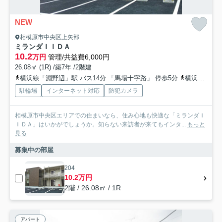
NEW
相模原市中央区上矢部
ミランダＩＩＤＡ
10.2
万円
管理/共益費6,000円
26.08㎡ (1R) /築7年 /2階建
横浜線「淵野辺」駅 バス14分 「馬場十字路」 停歩5分
横浜線「橋本」駅 バス17分 「馬場十字路」 停歩5分
駐輪場
インターネット対応
防犯カメラ
相模原市中央区エリアでの住まいなら、住み心地も快適な「ミランダＩ
ＩＤＡ」はいかがでしょうか。知らない来訪者が来てもインタ...
もっと
見る
募集中の部屋
204
10.2万円
2階 / 26.08㎡ / 1R
アパート