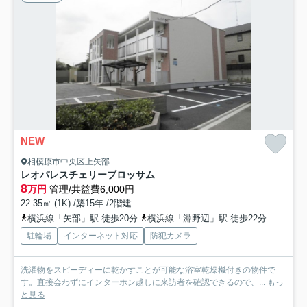
NEW
相模原市中央区上矢部
レオパレスチェリーブロッサム
8
万円
管理/共益費6,000円
22.35㎡ (1K) /築15年 /2階建
横浜線「矢部」駅 徒歩20分
横浜線「淵野辺」駅 徒歩22分
駐輪場
インターネット対応
防犯カメラ
洗濯物をスピーディーに乾かすことが可能な浴室乾燥機付きの物件で
す。直接会わずにインターホン越しに来訪者を確認できるので、...
もっ
と見る