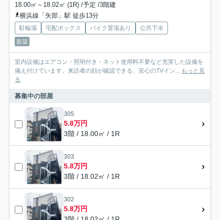
18.00㎡～18.02㎡ (1R) /予定 /3階建
横浜線「矢部」駅 徒歩13分
駐輪場
宅配ボックス
バイク置場あり
公共下水
新築
室内設備はエアコン・照明付き・ネット使用料不要など充実した設備を
備え付けています。来訪者の顔が確認できる、安心のTVイン...
もっと見
る
募集中の部屋
305
5.8万円
3階 / 18.00㎡ / 1R
303
5.8万円
3階 / 18.02㎡ / 1R
302
5.8万円
3階 / 18.02㎡ / 1R