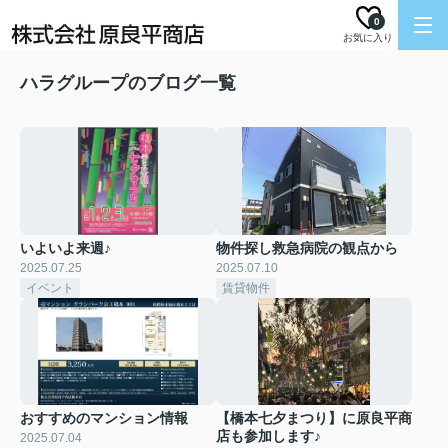
0
お気に入り
ハラグループのブログ一覧
いよいよ来週♪
物件探し救急病院の観点から
2025.07.25
2025.07.10
イベント
賃貸物件
おすすめのマンション情報
【橋本七夕まつり】に原良平商
店も参加します♪
2025.07.04