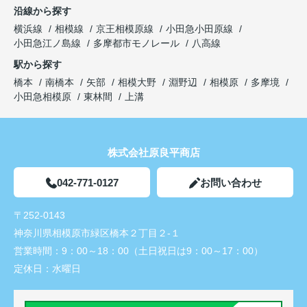
沿線から探す
横浜線
相模線
京王相模原線
小田急小田原線
小田急江ノ島線
多摩都市モノレール
八高線
駅から探す
橋本
南橋本
矢部
相模大野
淵野辺
相模原
多摩境
小田急相模原
東林間
上溝
株式会社原良平商店
042-771-0127
お問い合わせ
〒252-0143
神奈川県相模原市緑区橋本２丁目２-１
営業時間：
9：00～18：00（土日祝日は9：00～17：00）
定休日：
水曜日