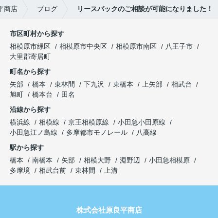
平商店
ブログ
リースバックのご相談が可能になりました！
市区町村から探す
相模原市緑区
相模原市中央区
相模原市南区
八王子市
大里郡寄居町
町名から探す
矢部
橋本
東林間
下九沢
東橋本
上矢部
相武台
旭町
橋本台
田名
沿線から探す
横浜線
相模線
京王相模原線
小田急小田原線
小田急江ノ島線
多摩都市モノレール
八高線
駅から探す
橋本
南橋本
矢部
相模大野
淵野辺
小田急相模原
多摩境
相武台前
東林間
上溝
株式会社原良平商店