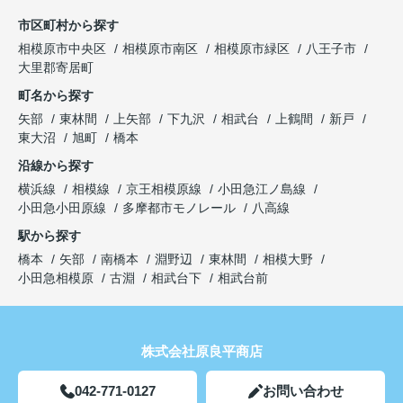
市区町村から探す
相模原市中央区
相模原市南区
相模原市緑区
八王子市
大里郡寄居町
町名から探す
矢部
東林間
上矢部
下九沢
相武台
上鶴間
新戸
東大沼
旭町
橋本
沿線から探す
横浜線
相模線
京王相模原線
小田急江ノ島線
小田急小田原線
多摩都市モノレール
八高線
駅から探す
橋本
矢部
南橋本
淵野辺
東林間
相模大野
小田急相模原
古淵
相武台下
相武台前
株式会社原良平商店
042-771-0127
お問い合わせ