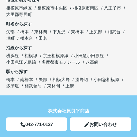
相模原市緑区
相模原市中央区
相模原市南区
八王子市
大里郡寄居町
町名から探す
矢部
橋本
東林間
下九沢
東橋本
上矢部
相武台
旭町
橋本台
田名
沿線から探す
横浜線
相模線
京王相模原線
小田急小田原線
小田急江ノ島線
多摩都市モノレール
八高線
駅から探す
橋本
南橋本
矢部
相模大野
淵野辺
小田急相模原
多摩境
相武台前
東林間
上溝
株式会社原良平商店
042-771-0127
お問い合わせ