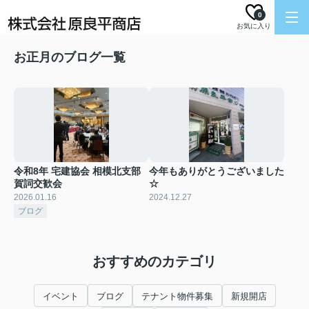
0
お気に入り
お正月のブログ一覧
令和8年 宅建協会 相模北支部
今年もありがとうございました
賀詞交歓会
☆
2026.01.16
2024.12.27
ブログ
おすすめのカテゴリ
イベント
ブログ
テナント物件募集
新規開店