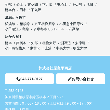
矢部
橋本
東林間
下九沢
東橋本
上矢部
旭町
橋本台
田名
下九沢
沿線から探す
横浜線
相模線
京王相模原線
小田急小田原線
小田急江ノ島線
多摩都市モノレール
八高線
駅から探す
橋本
南橋本
矢部
相模大野
淵野辺
多摩境
小田急相模原
東林間
上溝
中央大学・明星大学
株式会社原良平商店
042-771-0127
お問い合わせ
〒252-0143
神奈川県相模原市緑区橋本２丁目２-１
営業時間：
9：00～18：00（土日祝日は9：00～17：00）
定休日：
水曜日