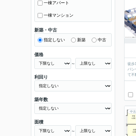
一棟アパート
一棟マンション
新築・中古
指定しない
新築
中古
価格
～
徒歩
バシ
て不
利回り
築年数
中古
面積
～