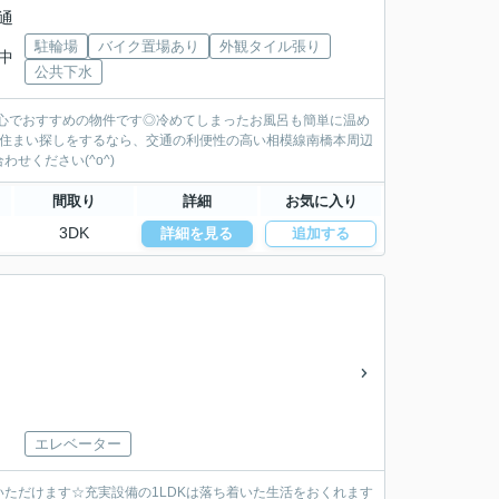
通
駐輪場
バイク置場あり
外観タイル張り
川中
公共下水
安心でおすすめの物件です◎冷めてしまったお風呂も簡単に温め
で住まい探しをするなら、交通の利便性の高い相模線南橋本周辺
せください(^o^)
間取り
詳細
お気に入り
3DK
詳細を見る
追加する
エレベーター
ただけます☆充実設備の1LDKは落ち着いた生活をおくれます