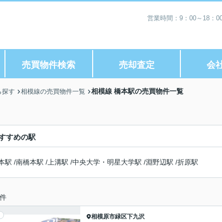
営業時間：9：00～18：
売買物件検索
売却査定
会
相模線 橋本駅の売買物件一覧
ら探す
相模線の売買物件一覧
すすめの駅
本駅
/
南橋本駅
/
上溝駅
/
中央大学・明星大学駅
/
淵野辺駅
/
折原駅
件
相模原市緑区
下九沢