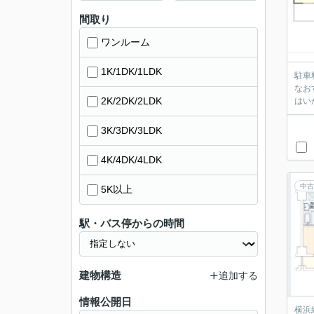
間取り
ワンルーム
1K/1DK/1LDK
駐車
なお
2K/2DK/2LDK
はい
3K/3DK/3LDK
4K/4DK/4LDK
中古
5K以上
駅・バス停からの時間
建物構造
追加する
情報公開日
横浜