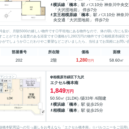
横浜線
「
橋本
」駅 バス10分 神奈川中央交
「大沢団地前」 停歩7分
京王相模原線
「
橋本
」駅 バス10分 神奈
央交通「大沢団地前」 停歩7分
料金が、月額5000の嬉しい物件です◎平坦地にある物件なので、体の弱い方にも
すことができる追焚のある浴室です◎価格が1,280万円の物件です◎相模原市緑区
かがでしょうか◎こだわりやご要望などございましたら、当社までお気軽にお問い合わ
部屋番号
所在階
価格
面積
1,280
202
2階
58.60㎡
万円
マンション
相模原市緑区
下九沢
エクセル橋本南
1,849
万円
50.50㎡ (1LDK) /築33年 /6階建
横浜線
「
橋本
」駅 徒歩25分
相模線
「
橋本
」駅 徒歩25分
線橋本駅周辺への引っ越しをお考えなら「エクセル橋本南」☆バルコニーをご活用い