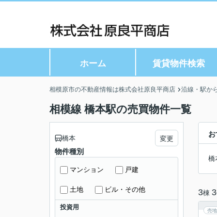
ホーム
賃貸物件検索
相模原市の不動産情報は株式会社原良平商店
沿線・駅か
相模線 橋本駅の売買物件一覧
お
橋本
変更
物件種別
橋
マンション
戸建
土地
ビル・その他
3
3
棟
投資用
売地