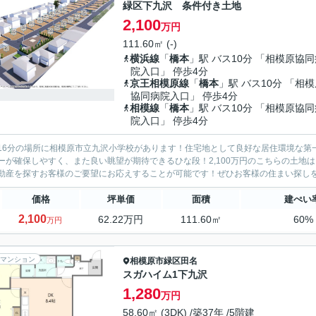
緑区下九沢 条件付き土地
2,100
万円
111.60㎡ (-)
横浜線
「
橋本
」駅 バス10分 「相模原協同
院入口」 停歩4分
京王相模原線
「
橋本
」駅 バス10分 「相
協同病院入口」 停歩4分
相模線
「
橋本
」駅 バス10分 「相模原協同
院入口」 停歩4分
16分の場所に相模原市立九沢小学校があります！住宅地として良好な居住環境な第
ーが確保しやすく、また良い眺望が期待できるひな段！2,100万円のこちらの土地
動産を探すお客様のご要望にお応えすることが可能です！ぜひお客様の住まい探しをお
価格
坪単価
面積
建ぺい
2,100
62.22万円
111.60㎡
60%
万円
マンション
相模原市緑区
田名
スガハイム1下九沢
1,280
万円
58.60㎡ (3DK) /築37年 /5階建