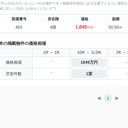
1.75㎡の広さのバルコニー付き物件です☆相模原市緑区にある交通アクセスに便利
域に詳しい当社にお任せください(^^)
部屋番号
所在階
価格
面積
1,849
403
4階
50.50㎡
万円
本の掲載物件の価格相場
1R ～ 1K
1DK ～ 1LDK
2K ～ 
-
価格相場
1849万円
-
-
空室件数
1室
-
1