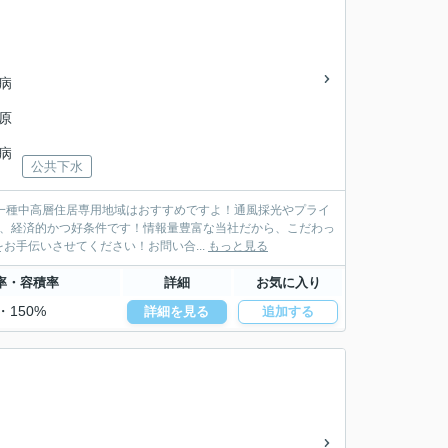
病
模原
病
公共下水
一種中高層住居専用地域はおすすめですよ！通風採光やプライ
は、経済的かつ好条件です！情報量豊富な当社だから、こだわっ
手伝いさせてください！お問い合...
もっと見る
率・容積率
詳細
お気に入り
・150%
詳細を見る
追加する