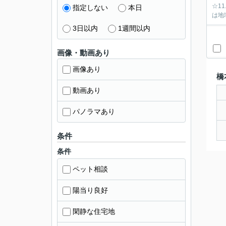
☆1
指定しない
本日
は地
3日以内
1週間以内
画像・動画あり
画像あり
橋
動画あり
パノラマあり
条件
条件
ペット相談
陽当り良好
閑静な住宅地