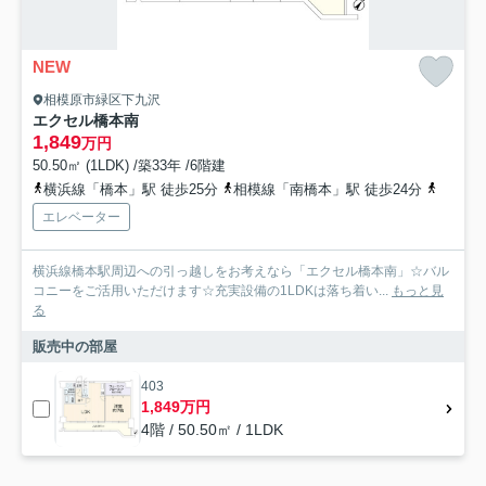
NEW
相模原市緑区下九沢
エクセル橋本南
1,849
万円
50.50㎡ (1LDK) /築33年 /6階建
横浜線「橋本」駅 徒歩25分
相模線「南橋本」駅 徒歩24分
相模線
エレベーター
横浜線橋本駅周辺への引っ越しをお考えなら「エクセル橋本南」☆バル
コニーをご活用いただけます☆充実設備の1LDKは落ち着い...
もっと見
る
販売中の部屋
403
1,849万円
4階 / 50.50㎡ / 1LDK