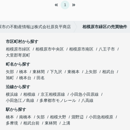
1
原市の不動産情報は株式会社原良平商店
相模原市緑区の売買物件
市区町村から探す
相模原市緑区
相模原市中央区
相模原市南区
八王子市
大里郡寄居町
町名から探す
矢部
橋本
東林間
下九沢
東橋本
上矢部
相武台
旭町
橋本台
田名
沿線から探す
横浜線
相模線
京王相模原線
小田急小田原線
小田急江ノ島線
多摩都市モノレール
八高線
駅から探す
橋本
南橋本
矢部
相模大野
淵野辺
小田急相模原
多摩境
相武台前
東林間
上溝