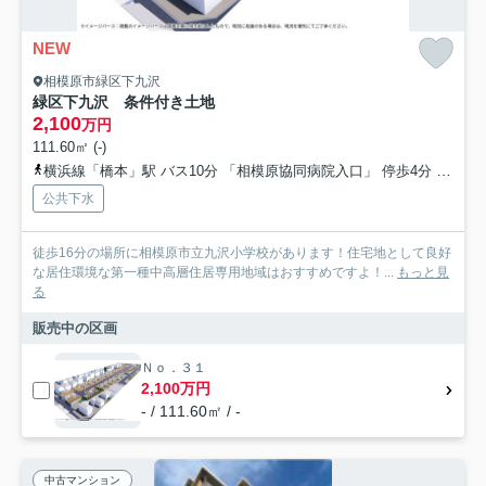
NEW
相模原市緑区下九沢
緑区下九沢 条件付き土地
2,100
万円
111.60㎡ (-)
横浜線「橋本」駅 バス10分 「相模原協同病院入口」 停歩4分
京王相
公共下水
徒歩16分の場所に相模原市立九沢小学校があります！住宅地として良好
な居住環境な第一種中高層住居専用地域はおすすめですよ！...
もっと見
る
販売中の区画
Ｎｏ．３１
2,100万円
- / 111.60㎡ / -
中古マンション