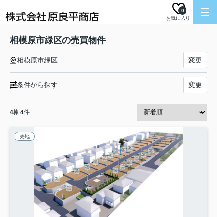
0
お気に入り
相模原市緑区の売買物件
相模原市緑区
変更
条件から探す
変更
4
棟
4
件
売地