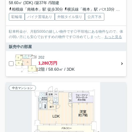
58.60㎡ (3DK) /築37年 /5階建
相模線「南橋本」駅 徒歩30分
横浜線「橋本」駅 バス10分 神奈川中央交通「大沢団地前」 停歩7分
駐輪場
バイク置場あり
外観タイル張り
公共下水
駐車料金が、月額5000の嬉しい物件です◎平坦地にある物件なので、体
の弱い方にも安心でおすすめの物件です◎冷めてしまった...
もっと見る
販売中の部屋
202
1,280万円
2階 / 58.60㎡ / 3DK
中古マンション