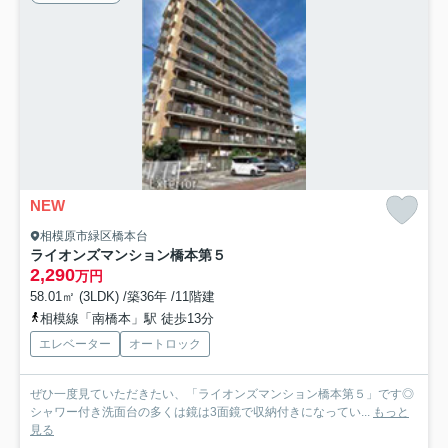
NEW
相模原市緑区橋本台
ライオンズマンション橋本第５
2,290
万円
58.01㎡ (3LDK) /築36年 /11階建
相模線「南橋本」駅 徒歩13分
エレベーター
オートロック
ぜひ一度見ていただきたい、「ライオンズマンション橋本第５」です◎
シャワー付き洗面台の多くは鏡は3面鏡で収納付きになってい...
もっと
見る