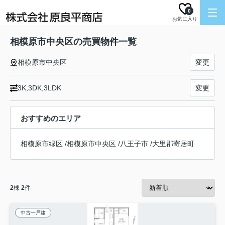
0
お気に入り
相模原市中央区の売買物件一覧
相模原市中央区
変更
3K,3DK,3LDK
変更
おすすめのエリア
相模原市緑区
/
相模原市中央区
/
八王子市
/
大里郡寄居町
2
棟
2
件
中古一戸建