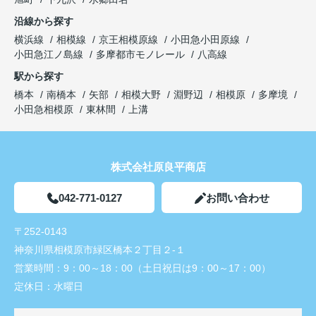
沿線から探す
横浜線
相模線
京王相模原線
小田急小田原線
小田急江ノ島線
多摩都市モノレール
八高線
駅から探す
橋本
南橋本
矢部
相模大野
淵野辺
相模原
多摩境
小田急相模原
東林間
上溝
株式会社原良平商店
042-771-0127
お問い合わせ
〒252-0143
神奈川県相模原市緑区橋本２丁目２-１
営業時間：
9：00～18：00（土日祝日は9：00～17：00）
定休日：
水曜日