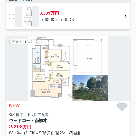
3,399万円
- / 83.63㎡ / 3LDK
中古マンション
NEW
相模原市中央区下九沢
ウッドコート南橋本
2,298
万円
88.49㎡ (3LDK＋S(納戸)) /築28年 /7階建