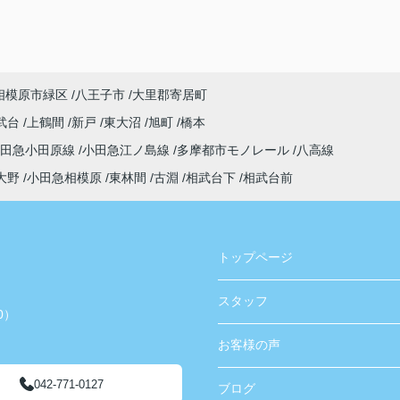
相模原市緑区
八王子市
大里郡寄居町
武台
上鶴間
新戸
東大沼
旭町
橋本
小田急小田原線
小田急江ノ島線
多摩都市モノレール
八高線
大野
小田急相模原
東林間
古淵
相武台下
相武台前
トップページ
スタッフ
0）
お客様の声
042-771-0127
ブログ