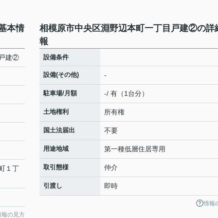
基本情
相模原市中央区淵野辺本町一丁目戸建②の詳
報
戸建②
設備条件
設備(その他)
-
駐車場/月額
-/ 有（1台分）
土地権利
所有権
国土法届出
不要
用途地域
第一種低層住居専用
取引態様
仲介
町
１丁
引渡し
即時
情報
情報の見方