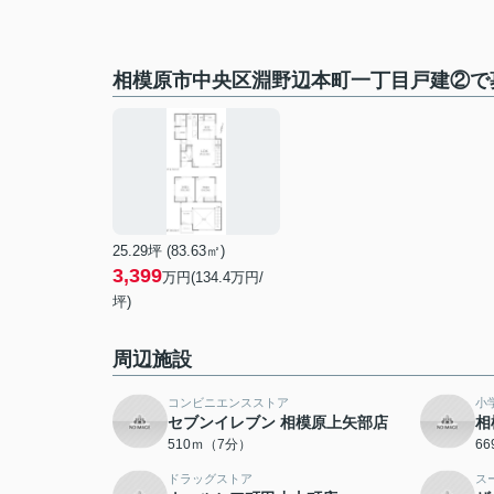
相模原市中央区淵野辺本町一丁目戸建②で
25.29坪 (83.63㎡)
3,399
万円(134.4万円/
坪)
周辺施設
コンビニエンスストア
小
セブンイレブン 相模原上矢部店
相
510ｍ（7分）
6
ドラッグストア
ス