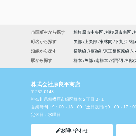
市区町村から探す
相模原市中央区
相模原市南区
町名から探す
矢部
上矢部
東林間
下九沢
相
沿線から探す
横浜線
相模線
京王相模原線
駅から探す
橋本
矢部
南橋本
淵野辺
相模
株式会社原良平商店
〒252-0143
神奈川県相模原市緑区橋本２丁目２-１
営業時間：
9：00～18：00（土日祝日は9：00～17：0
定休日：
水曜日
お問い合わせ