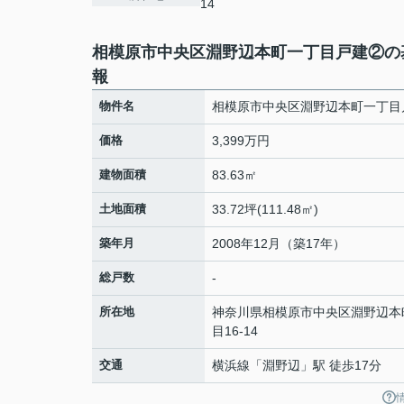
14
相模原市中央区淵野辺本町一丁目戸建②の
報
物件名
相模原市中央区淵野辺本町一丁目
価格
3,399万円
建物面積
83.63㎡
土地面積
33.72坪(111.48㎡)
築年月
2008年12月（築17年）
総戸数
-
所在地
神奈川県
相模原市中央区
淵野辺本
目16-14
交通
横浜線
「
淵野辺
」駅 徒歩17分