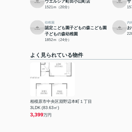
ウエルシア町田小山町店
ザ
1521ｍ（20分）
1
幼稚園
内
認定こども園子どもの森こども園
お
子どもの森幼稚園
2
1852ｍ（24分）
よく見られている物件
相模原市中央区淵野辺本町１丁目
3LDK (83.63㎡)
3,399
万円