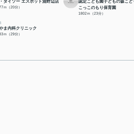
・ダイソー エスポット淵野辺店
認定こども園子どもの森こど
577ｍ（20分）
こっこのもり保育園
1802ｍ（23分）
科
やま内科クリニック
283ｍ（29分）