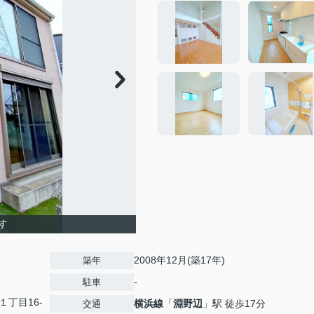
す
2008年12月(築17年)
築年
-
駐車
１丁目16-
横浜線
「
淵野辺
」駅 徒歩17分
交通