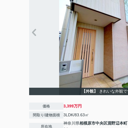
【外観】
きれいな外観で
3,399万円
価格
3LDK/83.63㎡
間取り/建物面積
神奈川県
相模原市中央区
淵野辺本町
所在地