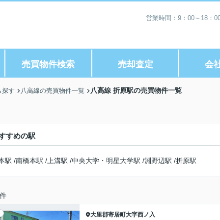
営業時間：9：00～18：
売買物件検索
売却査定
会
八高線 折原駅の売買物件一覧
ら探す
八高線の売買物件一覧
すすめの駅
本駅
/
南橋本駅
/
上溝駅
/
中央大学・明星大学駅
/
淵野辺駅
/
折原駅
件
大里郡寄居町
大字西ノ入