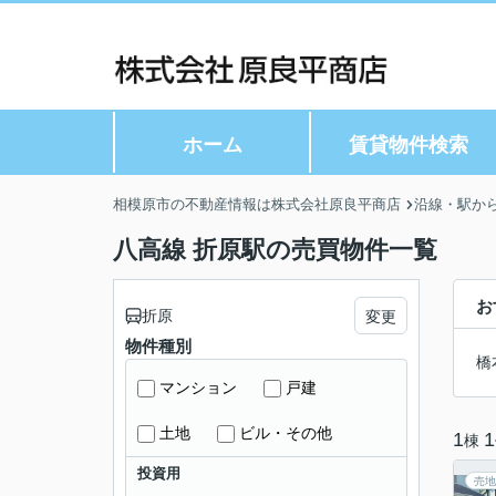
ホーム
賃貸物件検索
相模原市の不動産情報は株式会社原良平商店
沿線・駅か
八高線 折原駅の売買物件一覧
お
折原
変更
物件種別
橋
マンション
戸建
土地
ビル・その他
1
1
棟
投資用
売地