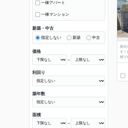
一棟アパート
一棟マンション
新築・中古
指定しない
新築
中古
新生
価格
す！
移り
～
利回り
築年数
面積
～