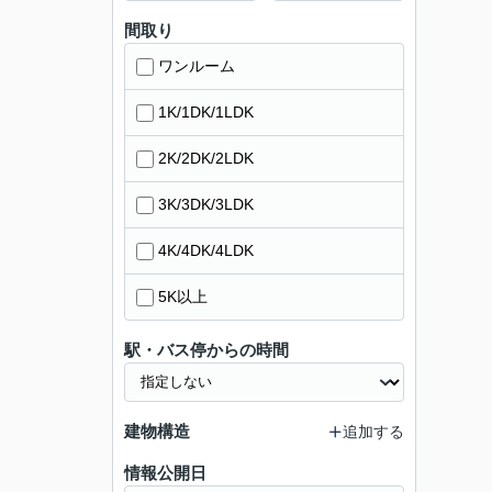
間取り
ワンルーム
1K/1DK/1LDK
2K/2DK/2LDK
3K/3DK/3LDK
4K/4DK/4LDK
5K以上
駅・バス停からの時間
建物構造
追加する
情報公開日