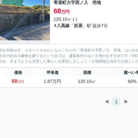
寄居町大字西ノ入 売地
68
万円
120.10㎡ (-)
八高線
「
折原
」駅 徒歩7分
活を失敗せず、スタートさせたいならこちらの「寄居町大字西ノ入 売地」はいかが
自分の好みの建物を建てるという点では、建築条件のない土地がおすすめです！68
住み、今までよりも充実した暮らしを実現しましょう！土地情報は当社でお探しいただ
価格
坪単価
面積
建ぺい
68
1.87万円
120.10㎡
60%
万円
1