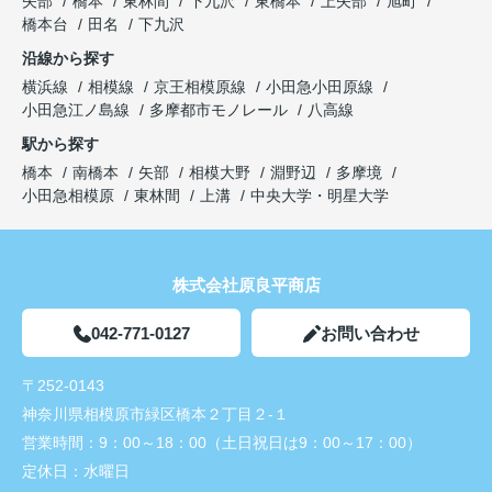
矢部
橋本
東林間
下九沢
東橋本
上矢部
旭町
橋本台
田名
下九沢
沿線から探す
横浜線
相模線
京王相模原線
小田急小田原線
小田急江ノ島線
多摩都市モノレール
八高線
駅から探す
橋本
南橋本
矢部
相模大野
淵野辺
多摩境
小田急相模原
東林間
上溝
中央大学・明星大学
株式会社原良平商店
042-771-0127
お問い合わせ
〒252-0143
神奈川県相模原市緑区橋本２丁目２-１
営業時間：
9：00～18：00（土日祝日は9：00～17：00）
定休日：
水曜日