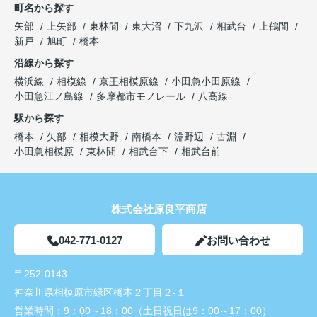
町名から探す
矢部
上矢部
東林間
東大沼
下九沢
相武台
上鶴間
新戸
旭町
橋本
沿線から探す
横浜線
相模線
京王相模原線
小田急小田原線
小田急江ノ島線
多摩都市モノレール
八高線
駅から探す
橋本
矢部
相模大野
南橋本
淵野辺
古淵
小田急相模原
東林間
相武台下
相武台前
株式会社原良平商店
042-771-0127
お問い合わせ
〒252-0143
神奈川県相模原市緑区橋本２丁目２-１
営業時間：
9：00～18：00（土日祝日は9：00～17：00）