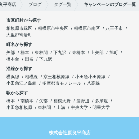
良平商店
ブログ
タグ一覧
キャンペーンのブログ一覧
市区町村から探す
相模原市緑区
相模原市中央区
相模原市南区
八王子市
大里郡寄居町
町名から探す
矢部
橋本
東林間
下九沢
東橋本
上矢部
旭町
橋本台
田名
下九沢
沿線から探す
横浜線
相模線
京王相模原線
小田急小田原線
小田急江ノ島線
多摩都市モノレール
八高線
駅から探す
橋本
南橋本
矢部
相模大野
淵野辺
多摩境
小田急相模原
東林間
上溝
中央大学・明星大学
株式会社原良平商店