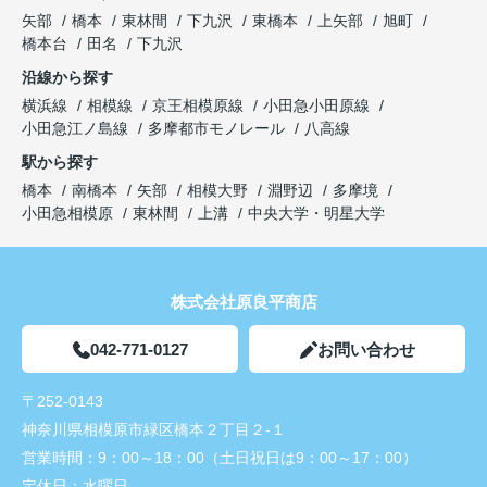
矢部
橋本
東林間
下九沢
東橋本
上矢部
旭町
橋本台
田名
下九沢
沿線から探す
横浜線
相模線
京王相模原線
小田急小田原線
小田急江ノ島線
多摩都市モノレール
八高線
駅から探す
橋本
南橋本
矢部
相模大野
淵野辺
多摩境
小田急相模原
東林間
上溝
中央大学・明星大学
株式会社原良平商店
042-771-0127
お問い合わせ
〒252-0143
神奈川県相模原市緑区橋本２丁目２-１
営業時間：
9：00～18：00（土日祝日は9：00～17：00）
定休日：
水曜日