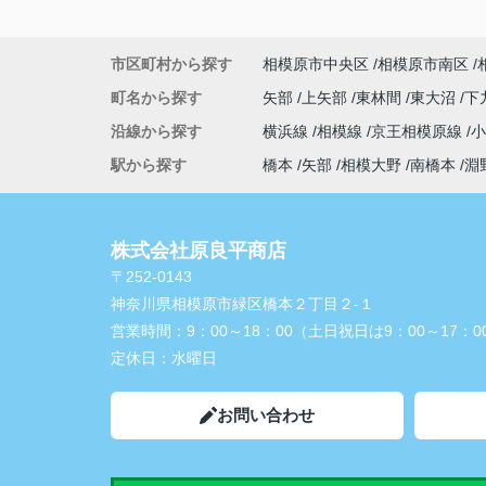
市区町村から探す
相模原市中央区
相模原市南区
町名から探す
矢部
上矢部
東林間
東大沼
下
沿線から探す
横浜線
相模線
京王相模原線
駅から探す
橋本
矢部
相模大野
南橋本
淵
株式会社原良平商店
〒252-0143
神奈川県相模原市緑区橋本２丁目２-１
営業時間：
9：00～18：00（土日祝日は9：00～17：0
定休日：
水曜日
お問い合わせ