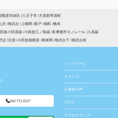
相模原市緑区
八王子市
大里郡寄居町
九沢
相武台
上鶴間
新戸
旭町
橋本
小田急小田原線
小田急江ノ島線
多摩都市モノレール
八高線
野辺
古淵
小田急相模原
東林間
相武台下
相武台前
トップページ
スタッフ
0）
お客様の声
042-771-0127
ブログ
アクセスマップ