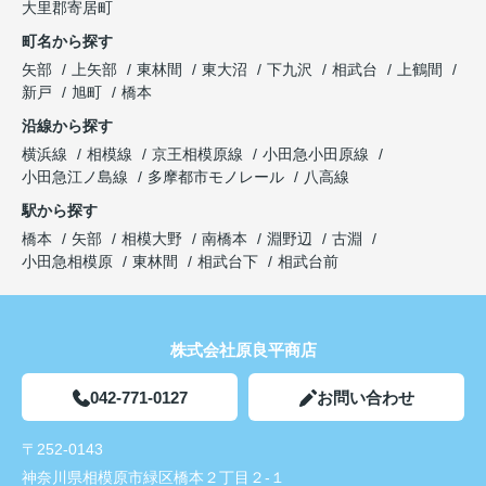
大里郡寄居町
町名から探す
矢部
上矢部
東林間
東大沼
下九沢
相武台
上鶴間
新戸
旭町
橋本
沿線から探す
横浜線
相模線
京王相模原線
小田急小田原線
小田急江ノ島線
多摩都市モノレール
八高線
駅から探す
橋本
矢部
相模大野
南橋本
淵野辺
古淵
小田急相模原
東林間
相武台下
相武台前
株式会社原良平商店
042-771-0127
お問い合わせ
〒252-0143
神奈川県相模原市緑区橋本２丁目２-１