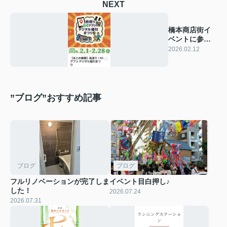
NEXT
橋本商店街イ
ベントに参加
してます！
2026.02.12
”ブログ”おすすめ記事
ブログ
ブログ
フルリノベーションが完了しま
イベント目白押し♪
した！
2026.07.24
2026.07.31