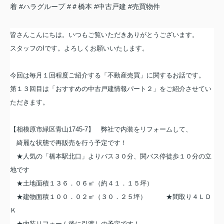
着
#ハラグループ
#＃橋本
#中古戸建
#売買物件
皆さんこんにちは。いつもご覧いただきありがとうございます。
スタッフの
I
です。よろしくお願いいたします。
今回は毎月１回程度ご紹介する「不動産売買」に関するお話です。
第１３回目は「おすすめの中古戸建情報パート２」をご紹介させてい
ただきます。
【相模原市緑区青山
1745-7
】 弊社で内装をリフォームして、
綺麗な状態で再販売を行う予定です！
★人気の「橋本駅北口」よりバス３０分、関バス停徒歩１０分の立
地です
★土地面積１３６．０６㎡（約４１．１５坪）
★建物面積１００．０２㎡（３０．２５坪） ★間取り４ＬＤ
Ｋ
★内装リフォーム後に引渡しの予定です！