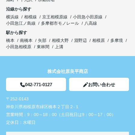
沿線から探す
横浜線
相模線
京王相模原線
小田急小田原線
小田急江ノ島線
多摩都市モノレール
八高線
駅から探す
橋本
南橋本
矢部
相模大野
淵野辺
相模原
多摩境
小田急相模原
東林間
上溝
株式会社原良平商店
042-771-0127
お問い合わせ
〒252-0143
神奈川県相模原市緑区橋本２丁目２-１
営業時間：
9：00～18：00（土日祝日は9：00～17：00）
定休日：
水曜日