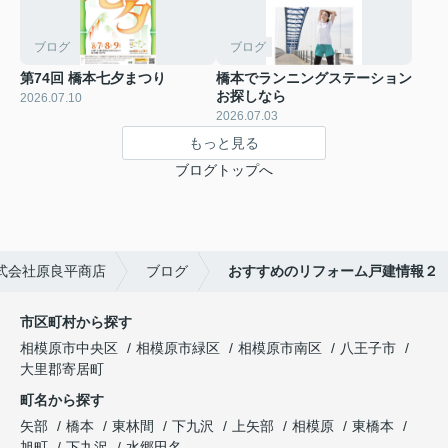
ブログ
ブログ
第74回 橋本七夕まつり
橋本でランニングステーション
お探しなら
2026.07.10
2026.07.03
もっと見る
ブログトップへ
式会社原良平商店
ブログ
おすすめのリフォーム戸建情報２
市区町村から探す
相模原市中央区
相模原市緑区
相模原市南区
八王子市
大里郡寄居町
町名から探す
矢部
橋本
東林間
下九沢
上矢部
相模原
東橋本
旭町
下九沢
水郷田名