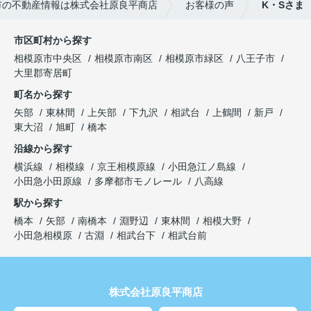
市の不動産情報は株式会社原良平商店
お客様の声
K・Sさま
市区町村から探す
相模原市中央区
相模原市南区
相模原市緑区
八王子市
大里郡寄居町
町名から探す
矢部
東林間
上矢部
下九沢
相武台
上鶴間
新戸
東大沼
旭町
橋本
沿線から探す
横浜線
相模線
京王相模原線
小田急江ノ島線
小田急小田原線
多摩都市モノレール
八高線
駅から探す
橋本
矢部
南橋本
淵野辺
東林間
相模大野
小田急相模原
古淵
相武台下
相武台前
株式会社原良平商店