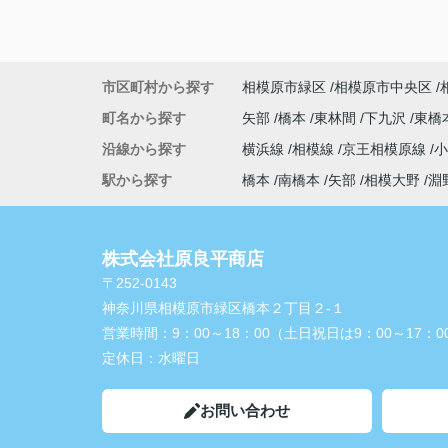
市区町村から探す
相模原市緑区
相模原市中央区
町名から探す
矢部
橋本
東林間
下九沢
東橋
沿線から探す
横浜線
相模線
京王相模原線
駅から探す
橋本
南橋本
矢部
相模大野
淵
株式会社原良平商店
〒252-0143
神奈川県相模原市緑区橋本２丁目２-１
営業時間：
9：00～18：00（土日祝日は9：00～17：0
定休日：
水曜日
お問い合わせ