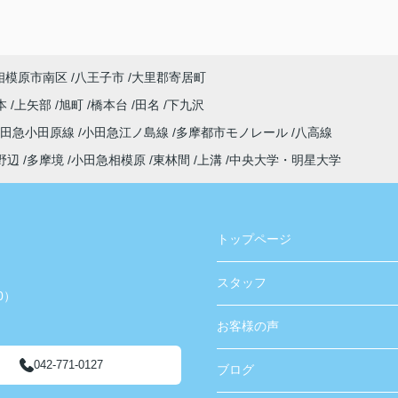
相模原市南区
八王子市
大里郡寄居町
本
上矢部
旭町
橋本台
田名
下九沢
小田急小田原線
小田急江ノ島線
多摩都市モノレール
八高線
野辺
多摩境
小田急相模原
東林間
上溝
中央大学・明星大学
トップページ
スタッフ
0）
お客様の声
042-771-0127
ブログ