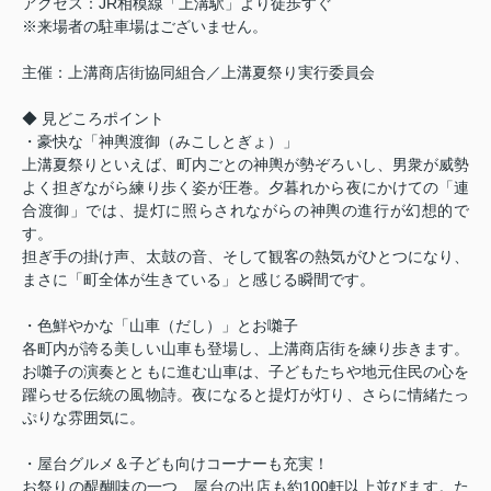
アクセス：
JR
相模線「上溝駅」より徒歩すぐ
※来場者の駐車場はございません。
主催：上溝商店街協同組合／上溝夏祭り実行委員会
◆ 見どころポイント
・豪快な「神輿渡御（みこしとぎょ）」
上溝夏祭りといえば、町内ごとの神輿が勢ぞろいし、男衆が威勢
よく担ぎながら練り歩く姿が圧巻。夕暮れから夜にかけての「連
合渡御」では、提灯に照らされながらの神輿の進行が幻想的で
す。
担ぎ手の掛け声、太鼓の音、そして観客の熱気がひとつになり、
まさに「町全体が生きている」と感じる瞬間です。
・色鮮やかな「山車（だし）」とお囃子
各町内が誇る美しい山車も登場し、上溝商店街を練り歩きます。
お囃子の演奏とともに進む山車は、子どもたちや地元住民の心を
躍らせる伝統の風物詩。夜になると提灯が灯り、さらに情緒たっ
ぷりな雰囲気に。
・
屋台グルメ＆子ども向けコーナーも充実！
お祭りの醍醐味の一つ、屋台の出店も約
100
軒以上並びます。た