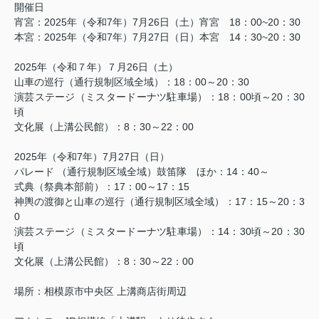
開催日
宵宮：
2025
年（令和
7
年）
7
月
26
日（土）宵宮
18
：
00~20
：
30
本宮：
2025
年（令和
7
年）
7
月
27
日（日）本宮
14
：
30~20
：
30
2025
年（令和７年）７月
26
日（土）
山車の巡行（通行規制区域全域）：
18
：
00
～
20
：
30
演芸ステージ（ミスタードーナツ駐車場）：
18
：
00
頃～
20
：
30
頃
文化展（上溝公民館）：
8
：
30
～
22
：
00
2025
年（令和
7
年）
7
月
27
日（日）
パレード （通行規制区域全域）鼓笛隊 ほか：
14
：
40
～
式典（祭典本部前）：
17
：
00
～
17
：
15
神輿の渡御と山車の巡行（通行規制区域全域）：
17
：
15
～
20
：
3
0
演芸ステージ（ミスタードーナツ駐車場）：
14
：
30
頃～
20
：
30
頃
文化展（上溝公民館）：
8
：
30
～
22
：
00
場所：相模原市中央区 上溝商店街周辺