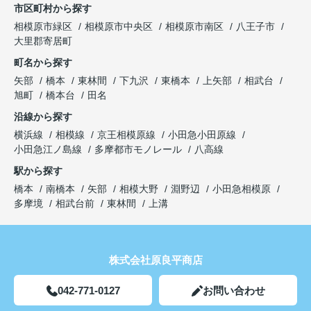
市区町村から探す
相模原市緑区
相模原市中央区
相模原市南区
八王子市
大里郡寄居町
町名から探す
矢部
橋本
東林間
下九沢
東橋本
上矢部
相武台
旭町
橋本台
田名
沿線から探す
横浜線
相模線
京王相模原線
小田急小田原線
小田急江ノ島線
多摩都市モノレール
八高線
駅から探す
橋本
南橋本
矢部
相模大野
淵野辺
小田急相模原
多摩境
相武台前
東林間
上溝
株式会社原良平商店
042-771-0127
お問い合わせ