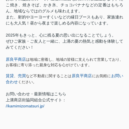
こ焼き、焼きそば、かき氷、チョコバナナなどの定番はもちろ
ん、地域ならではのグルメも味わえます。
また、射的やヨーヨーすくいなどの縁日ブースもあり、家族連れ
にも大人気！昼から夜まで楽しめる内容になっています。
2025
年もきっと、心に残る夏の思い出になることでしょう。
ぜひご家族・ご友人と一緒に、上溝の夏の熱気と感動を体験して
みてください！
原良平商店
は地域に密着し、地域の皆様に支えられて営業しており、
お客様に寄り添った親身な対応を心がけています。
賃貸
売買
原良平商店
お問い
、
など不動産に関することは
にお気軽に
合わせ
ください。
お問い合わせ・最新情報はこちら
上溝商店街協同組合公式サイト：
//kamimizomatsuri.jp/