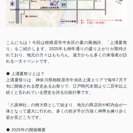
こんにちは！今回は相模原市中央区の夏の風物詩、「上溝夏祭
り」をご紹介します。
2025
年も例年通りの盛り上がりが期待さ
れており、地元の方々はもちろん、遠方からも多くの来場者が訪
れる一大イベントです。
◆ 上溝夏祭りとは？
上溝夏祭りは、神奈川県相模原市中央区上溝エリアで毎年
7
月下
旬に開催される歴史あるお祭りで、江戸時代末期より二百年以上
続くと言われている歴史を誇る伝統行事です。
「八坂神社」の例大祭として始まり、地元の商店街や町内会が一
体となって盛大に行われ、多くの担ぎ手が力強く神輿を練り歩く
姿が見どころです。
◆
2025
年の開催概要