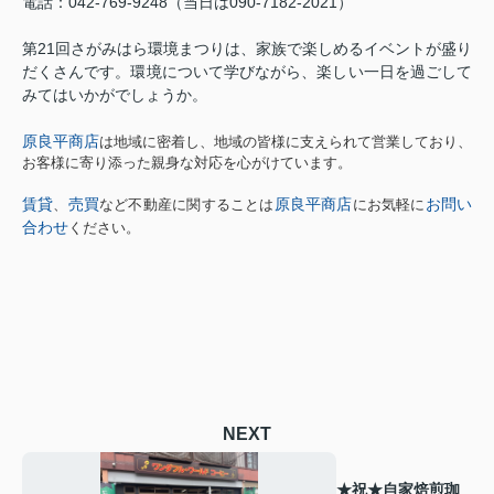
電話：
042-769-9248
（当日は
090-7182-2021
）
第
21
回さがみはら環境まつりは、家族で楽しめるイベントが盛り
だくさんです。環境について学びながら、楽しい一日を過ごして
みてはいかがでしょうか。
原良平商店
は地域に密着し、地域の皆様に支えられて営業しており、
お客様に寄り添った親身な対応を心がけています。
賃貸
売買
原良平商店
お問い
、
など不動産に関することは
にお気軽に
合わせ
ください。
NEXT
★祝★自家焙煎珈