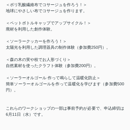
＜ポリ乳酸繊維布でコサージュを作ろう！＞
地球にやさしい布でコサージュを作ります。
＜ペットボトルキャップでアップサイクル！＞
廃材を利用した創作体験。
＜ソーラークッカーを作ろう！＞
太陽光を利用した調理器具の制作体験（参加費
250
円）。
＜森の木の実や枝でお人形づくり＞
自然素材を使ったクラフト体験（参加費
200
円）。
＜ソーラーオルゴール 作って鳴らして温暖化防止＞
簡単ソーラーオルゴールを作って温暖化を学びます（参加費
500
円）。
これらのワークショップの一部は事前予約が必要で、申込締切は
6
月
11
日（水）です。