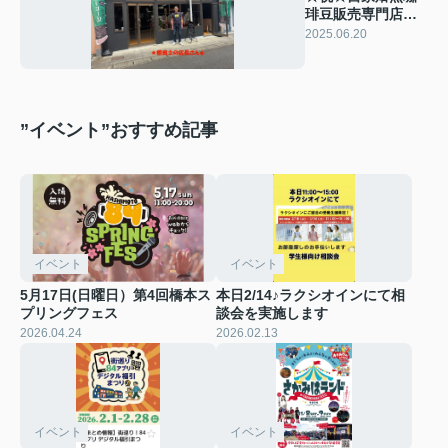
琲豆販売専門店
★OPEN★
2025.06.20
”イベント”おすすめ記事
イベント
イベント
5月17日(日曜日）第4回橋本ス
本日2/14♪ラクシオインにて相
プリングフェス
談会を実施します
2026.04.24
2026.02.13
イベント
イベント