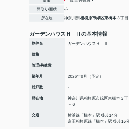
-
管理/共益費
-
価格
-/-
間取り/面積
神奈川県
相模原市緑区
東橋本
３丁目
所在地
ガーデンハウスＨ Ⅱの基本情報
物件名
ガーデンハウスＨ Ⅱ
価格
-
管理/共益費
-
築年月
2026年9月（予定）
総戸数
-
所在地
神奈川県
相模原市緑区
東橋本
３丁
－６
交通
横浜線
「
橋本
」駅 徒歩14分
京王相模原線
「
橋本
」駅 徒歩16