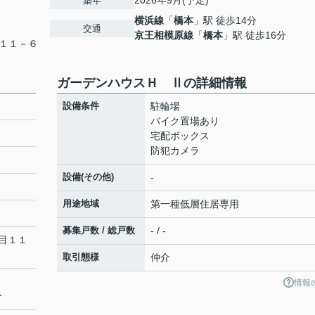
2026年9月(予定)
築年
横浜線
「
橋本
」駅 徒歩14分
交通
京王相模原線
「
橋本
」駅 徒歩16分
１１－６
ガーデンハウスＨ Ⅱの詳細情報
設備条件
駐輪場
バイク置場あり
宅配ボックス
防犯カメラ
設備(その他)
-
用途地域
第一種低層住居専用
募集戸数 / 総戸数
- / -
目１１
取引態様
仲介
情報
分