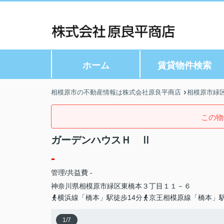
ホーム
賃貸物件検索
相模原市の不動産情報は株式会社原良平商店
相模原市緑
この物
ガーデンハウスＨ Ⅱ
-
管理/共益費 -
神奈川県
相模原市緑区
東橋本
３丁目１１－６
横浜線「橋本」駅徒歩14分
京王相模原線「橋本」駅
1
/
7