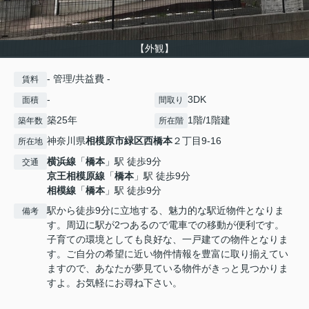
【外観】
- 管理/共益費 -
賃料
-
3DK
面積
間取り
築25年
1階/1階建
築年数
所在階
神奈川県
相模原市緑区
西橋本
２丁目9-16
所在地
横浜線
「
橋本
」駅 徒歩9分
交通
京王相模原線
「
橋本
」駅 徒歩9分
相模線
「
橋本
」駅 徒歩9分
駅から徒歩9分に立地する、魅力的な駅近物件となりま
備考
す。周辺に駅が2つあるので電車での移動が便利です。
子育ての環境としても良好な、一戸建ての物件となりま
す。ご自分の希望に近い物件情報を豊富に取り揃えてい
ますので、あなたが夢見ている物件がきっと見つかりま
すよ。お気軽にお尋ね下さい。