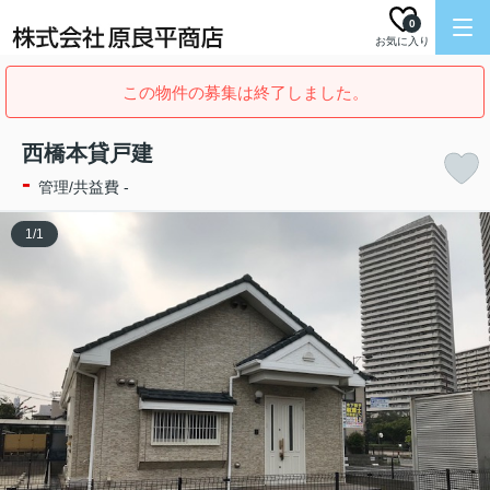
0
お気に入り
この物件の募集は終了しました。
西橋本貸戸建
-
管理/共益費 -
1
/
1