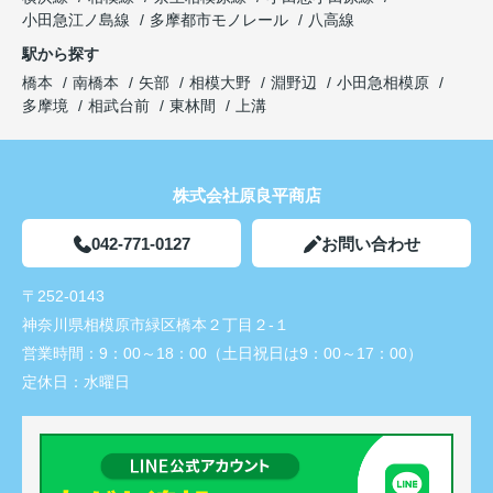
小田急江ノ島線
多摩都市モノレール
八高線
駅から探す
橋本
南橋本
矢部
相模大野
淵野辺
小田急相模原
多摩境
相武台前
東林間
上溝
株式会社原良平商店
042-771-0127
お問い合わせ
〒252-0143
神奈川県相模原市緑区橋本２丁目２-１
営業時間：
9：00～18：00（土日祝日は9：00～17：00）
定休日：
水曜日