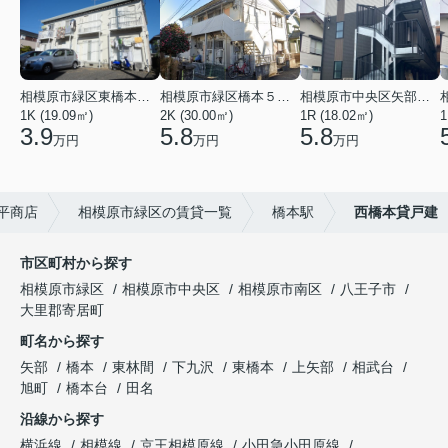
相模原市緑区東橋本３丁目
相模原市緑区橋本５丁目
相模原市中央区矢部１丁目
1K (19.09㎡)
2K (30.00㎡)
1R (18.02㎡)
1
3.9
5.8
5.8
万円
万円
万円
平商店
相模原市緑区の賃貸一覧
橋本駅
西橋本貸戸建
市区町村から探す
相模原市緑区
相模原市中央区
相模原市南区
八王子市
大里郡寄居町
町名から探す
矢部
橋本
東林間
下九沢
東橋本
上矢部
相武台
旭町
橋本台
田名
沿線から探す
横浜線
相模線
京王相模原線
小田急小田原線