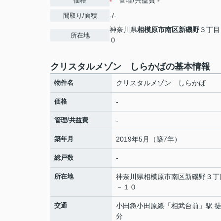
-
管理/共益費
-
価格
-/-
間取り/面積
神奈川県
相模原市南区
新磯野
３丁目
所在地
０
クリスタルメゾン しらかばの基本情報
物件名
クリスタルメゾン しらかば
価格
-
管理/共益費
-
築年月
2019年5月（築7年）
総戸数
-
所在地
神奈川県
相模原市南区
新磯野
３丁
－１０
交通
小田急小田原線
「
相武台前
」駅 徒
分