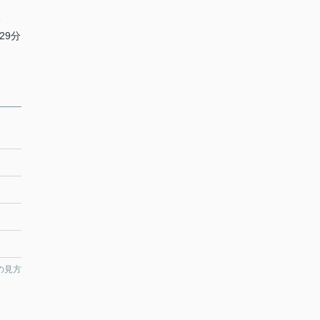
分
29分
の見方