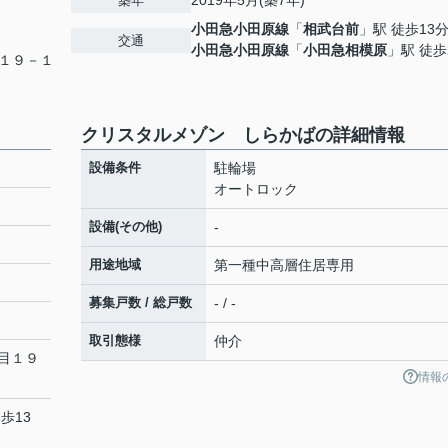
2019年5月(築7年)
築年
小田急小田原線
「
相武台前
」駅 徒歩13
交通
小田急小田原線
「
小田急相模原
」駅 徒歩
１９－１
クリスタルメゾン しらかばの詳細情報
設備条件
駐輪場
オートロック
設備(その他)
-
用途地域
第一種中高層住居専用
募集戸数 / 総戸数
- / -
取引態様
仲介
目１９
情報
歩13