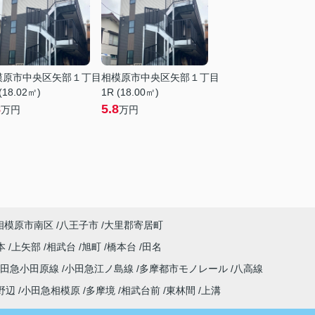
模原市中央区矢部１丁目
相模原市中央区矢部１丁目
(18.02㎡)
1R (18.00㎡)
8
5.8
万円
万円
相模原市南区
八王子市
大里郡寄居町
本
上矢部
相武台
旭町
橋本台
田名
小田急小田原線
小田急江ノ島線
多摩都市モノレール
八高線
野辺
小田急相模原
多摩境
相武台前
東林間
上溝