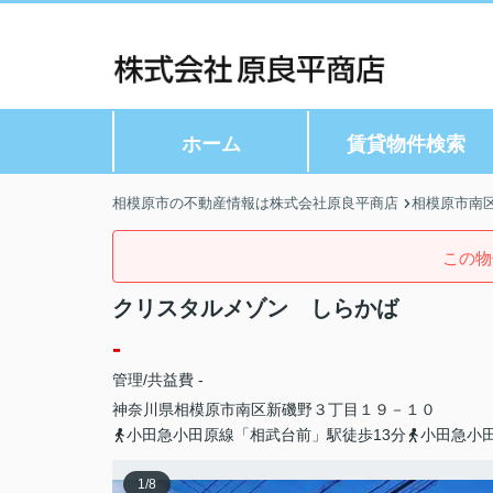
ホーム
賃貸物件検索
相模原市の不動産情報は株式会社原良平商店
相模原市南
この物
クリスタルメゾン しらかば
-
管理/共益費 -
神奈川県
相模原市南区
新磯野
３丁目１９－１０
小田急小田原線「相武台前」駅徒歩13分
小田急小
1
/
8