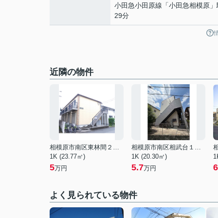
小田急小田原線
「
小田急相模原
」
29分
近隣の物件
相模原市南区東林間２丁目
相模原市南区相武台１丁目
1K (23.77㎡)
1K (20.30㎡)
1
5
5.7
6
万円
万円
よく見られている物件