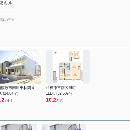
駅 徒歩
情報の見方
相模原市南区東林間４丁目
相模原市南区旭町
K (24.84㎡)
1LDK (52.58㎡)
.2
10.2
万円
万円