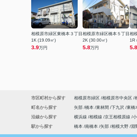
相模原市緑区東橋本３丁目
相模原市緑区橋本５丁目
相
1K (19.09㎡)
2K (30.00㎡)
1R 
3.9
5.8
5.
万円
万円
市区町村から探す
相模原市緑区
相模原市中央区
町名から探す
矢部
橋本
東林間
下九沢
東橋
沿線から探す
横浜線
相模線
京王相模原線
駅から探す
橋本
南橋本
矢部
相模大野
淵