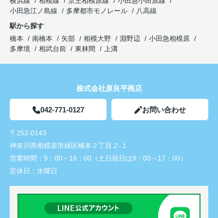
横浜線
相模線
京王相模原線
小田急小田原線
小田急江ノ島線
多摩都市モノレール
八高線
駅から探す
橋本
南橋本
矢部
相模大野
淵野辺
小田急相模原
多摩境
相武台前
東林間
上溝
株式会社原良平商店
042-771-0127
お問い合わせ
〒252-0143
神奈川県相模原市緑区橋本２丁目２-１
営業時間：
9：00～18：00（土日祝日は9：00～17：00）
定休日：
水曜日