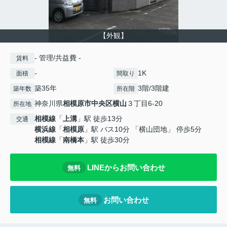
【外観】
- 管理/共益費 -
賃料
-
1K
面積
間取り
築35年
3階/3階建
築年数
所在階
神奈川県
相模原市中央区
横山
３丁目6-20
所在地
相模線
「
上溝
」駅 徒歩13分
交通
横浜線
「
相模原
」駅 バス10分 「横山団地」 停歩5分
相模線
「
南橋本
」駅 徒歩30分
LINEからお問い合わせ
無料
お問い合わせ
無料