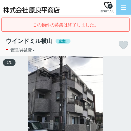
0
お気に入り
この物件の募集は終了しました。
ウインドミル横山
空室0
-
管理/共益費 -
1
/
1