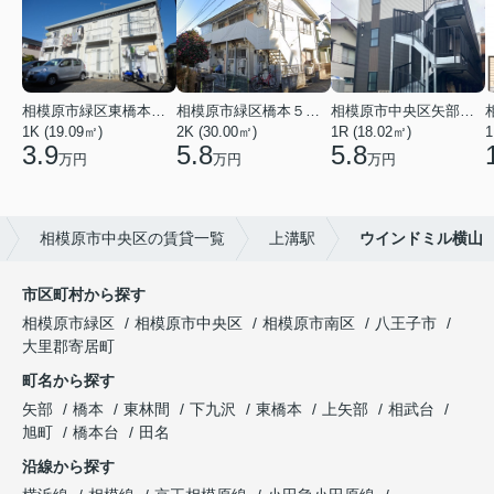
相模原市緑区東橋本３丁目
相模原市緑区橋本５丁目
相模原市中央区矢部１丁目
1K (19.09㎡)
2K (30.00㎡)
1R (18.02㎡)
1
3.9
5.8
5.8
万円
万円
万円
相模原市中央区の賃貸一覧
上溝駅
ウインドミル横山
市区町村から探す
相模原市緑区
相模原市中央区
相模原市南区
八王子市
大里郡寄居町
町名から探す
矢部
橋本
東林間
下九沢
東橋本
上矢部
相武台
旭町
橋本台
田名
沿線から探す