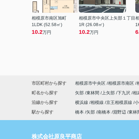
相模原市南区旭町
相模原市中央区上矢部１丁目
1LDK (52.58㎡)
1R (26.08㎡)
1
10.2
10.2
6
万円
万円
市区町村から探す
相模原市中央区
相模原市南区
町名から探す
矢部
東林間
上矢部
下九沢
相
沿線から探す
横浜線
相模線
京王相模原線
駅から探す
橋本
矢部
南橋本
淵野辺
東林
株式会社原良平商店