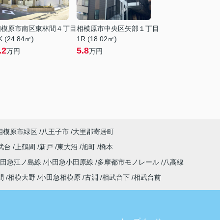
相模原市南区東林間４丁目
相模原市中央区矢部１丁目
K (24.84㎡)
1R (18.02㎡)
.2
5.8
万円
万円
相模原市緑区
八王子市
大里郡寄居町
武台
上鶴間
新戸
東大沼
旭町
橋本
小田急江ノ島線
小田急小田原線
多摩都市モノレール
八高線
間
相模大野
小田急相模原
古淵
相武台下
相武台前