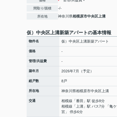
-
管理/共益費
-
価格
-/-
間取り/面積
神奈川県
相模原市中央区
上溝
所在地
仮）中央区上溝新築アパートの基本情報
物件名
仮）中央区上溝新築アパート
価格
-
管理/共益費
-
築年月
2026年7月（予定）
総戸数
8戸
所在地
神奈川県
相模原市中央区
上溝
交通
相模線
「
番田
」駅 徒歩8分
相模線
「
上溝
」駅 バス7分 「亀
宮」 停歩6分