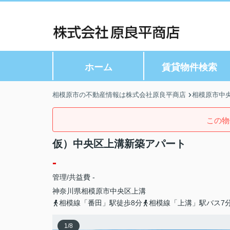
ホーム
賃貸物件検索
相模原市の不動産情報は株式会社原良平商店
相模原市中
この物
仮）中央区上溝新築アパート
-
管理/共益費 -
神奈川県
相模原市中央区
上溝
相模線「番田」駅徒歩8分
相模線「上溝」駅バス7
1
/
8