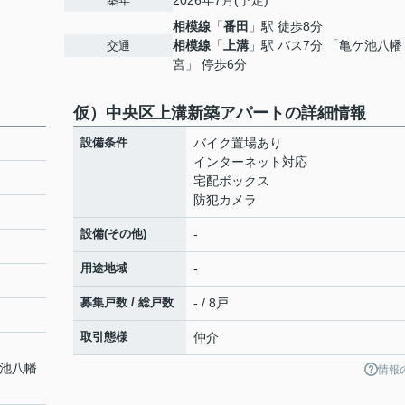
2026年7月(予定)
築年
相模線
「
番田
」駅 徒歩8分
相模線
「
上溝
」駅 バス7分 「亀ケ池八幡
交通
宮」 停歩6分
仮）中央区上溝新築アパートの詳細情報
設備条件
バイク置場あり
インターネット対応
宅配ボックス
防犯カメラ
設備(その他)
-
用途地域
-
募集戸数 / 総戸数
- / 8戸
取引態様
仲介
ケ池八幡
情報