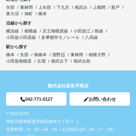
矢部
東林間
上矢部
下九沢
相武台
上鶴間
新戸
東大沼
旭町
橋本
沿線から探す
横浜線
相模線
京王相模原線
小田急江ノ島線
小田急小田原線
多摩都市モノレール
八高線
駅から探す
橋本
矢部
南橋本
淵野辺
東林間
相模大野
小田急相模原
古淵
相武台下
相武台前
株式会社原良平商店
042-771-0127
お問い合わせ
〒252-0143
神奈川県相模原市緑区橋本２丁目２-１
営業時間：
9：00～18：00（土日祝日は9：00～17：00）