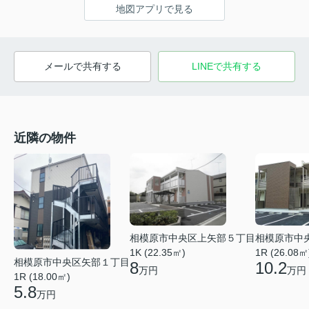
地図アプリで見る
メールで共有する
LINEで共有する
近隣の物件
相模原市中央区上矢部５丁目
相模原市中
1K (22.35㎡)
1R (26.08㎡
相模原市中央区矢部１丁目
8
10.2
万円
万円
1R (18.00㎡)
5.8
万円