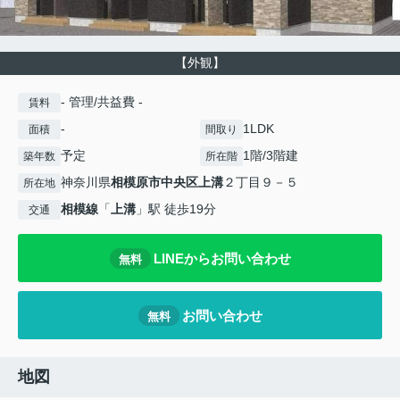
【外観】
- 管理/共益費 -
賃料
-
1LDK
面積
間取り
予定
1階/3階建
築年数
所在階
神奈川県
相模原市中央区
上溝
２丁目９－５
所在地
相模線
「
上溝
」駅 徒歩19分
交通
LINEからお問い合わせ
無料
お問い合わせ
無料
地図