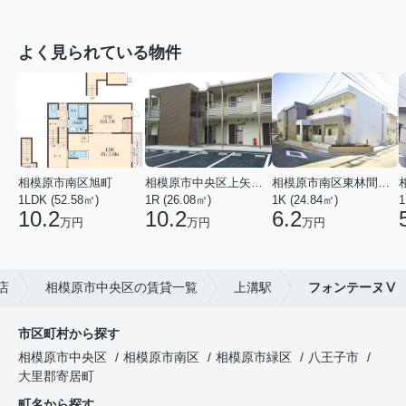
よく見られている物件
相模原市南区旭町
相模原市中央区上矢部１丁目
相模原市南区東林間４丁目
1LDK (52.58㎡)
1R (26.08㎡)
1K (24.84㎡)
1
10.2
10.2
6.2
万円
万円
万円
店
相模原市中央区の賃貸一覧
上溝駅
フォンテーヌⅤ
市区町村から探す
相模原市中央区
相模原市南区
相模原市緑区
八王子市
大里郡寄居町
町名から探す