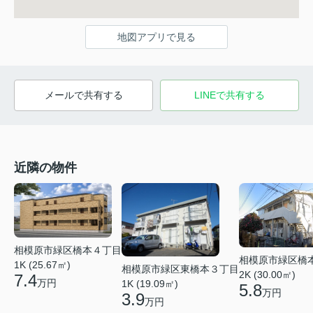
地図アプリで見る
メールで共有する
LINEで共有する
近隣の物件
相模原市緑区橋本４丁目
相模原市緑区橋
1K (25.67㎡)
相模原市緑区東橋本３丁目
2K (30.00㎡)
7.4
万円
1K (19.09㎡)
5.8
万円
3.9
万円