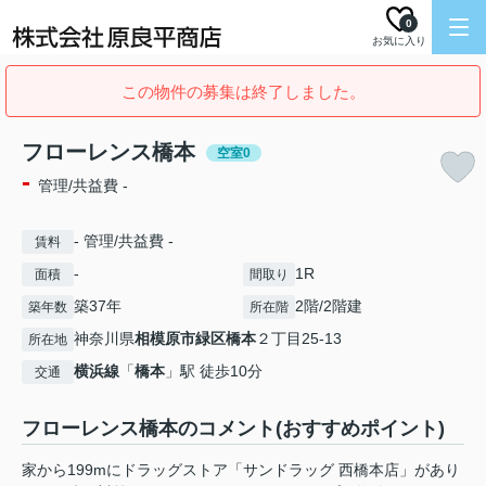
0
お気に入り
この物件の募集は終了しました。
フローレンス橋本
空室0
-
管理/共益費 -
- 管理/共益費 -
賃料
-
1R
面積
間取り
築37年
2階/2階建
築年数
所在階
神奈川県
相模原市緑区
橋本
２丁目25-13
所在地
横浜線
「
橋本
」駅 徒歩10分
交通
フローレンス橋本のコメント(おすすめポイント)
家から199mにドラッグストア「サンドラッグ 西橋本店」があり