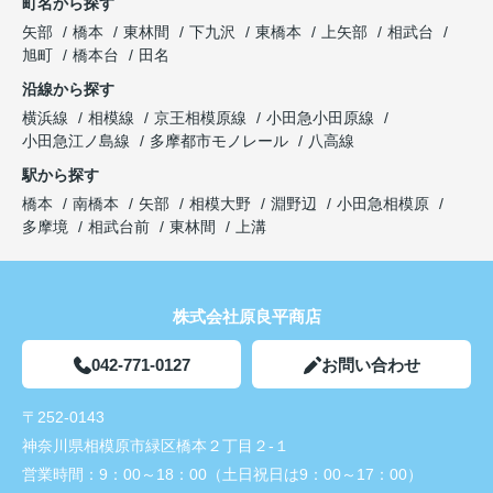
町名から探す
矢部
橋本
東林間
下九沢
東橋本
上矢部
相武台
旭町
橋本台
田名
沿線から探す
横浜線
相模線
京王相模原線
小田急小田原線
小田急江ノ島線
多摩都市モノレール
八高線
駅から探す
橋本
南橋本
矢部
相模大野
淵野辺
小田急相模原
多摩境
相武台前
東林間
上溝
株式会社原良平商店
042-771-0127
お問い合わせ
〒252-0143
神奈川県相模原市緑区橋本２丁目２-１
営業時間：
9：00～18：00（土日祝日は9：00～17：00）