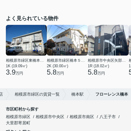
よく見られている物件
相模原市緑区東橋本３丁目
相模原市緑区橋本５丁目
相模原市中央区矢部１丁目
1K (19.09㎡)
2K (30.00㎡)
1R (18.02㎡)
1
3.9
5.8
5.8
万円
万円
万円
店
相模原市緑区の賃貸一覧
橋本駅
フローレンス橋本
市区町村から探す
相模原市緑区
相模原市中央区
相模原市南区
八王子市
大里郡寄居町